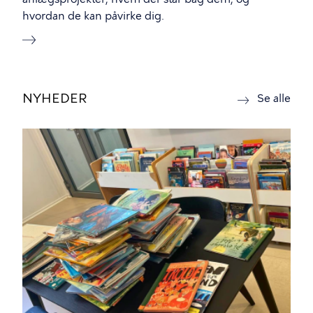
hvordan de kan påvirke dig.
NYHEDER
nyh
Se alle