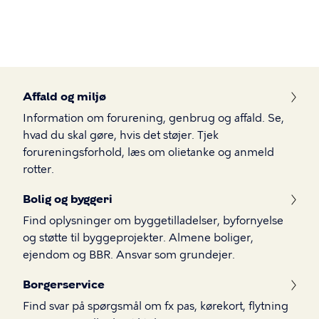
Gå
til
hovedindhold
Borger
Affald og miljø
Information om forurening, genbrug og affald. Se,
hvad du skal gøre, hvis det støjer. Tjek
forureningsforhold, læs om olietanke og anmeld
rotter.
Bolig og byggeri
Find oplysninger om byggetilladelser, byfornyelse
og støtte til byggeprojekter. Almene boliger,
ejendom og BBR. Ansvar som grundejer.
Borgerservice
Find svar på spørgsmål om fx pas, kørekort, flytning