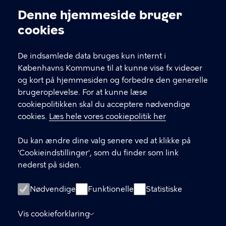
Kontakt Københavns Kommune
Denne hjemmeside bruger
Cookieindstillinger
cookies
T
33 66 33 66
l
Find andre kontakter her
f
De indsamlede data bruges kun internt i
.
Københavns Kommune til at kunne vise fx videoer
CVR-nummer
64942212
og kort på hjemmesiden og forbedre den generelle
brugeroplevelse. For at kunne læse
GENVEJE
cookiepolitikken skal du acceptere nødvendige
cookies.
Læs hele vores cookiepolitik her
Hvis du vil klage
Du kan ændre dine valg senere ved at klikke på
Digital Post
'Cookieindstillinger', som du finder som link
Databeskyttelse
nederst på siden.
Job
Nødvendige
Funktionelle
Statistiske
Tilgængelighedserklæring
Vis cookieforklaring
Om hjemmesiden