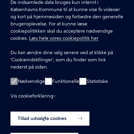
Find andre kontakter her
f
De indsamlede data bruges kun internt i
.
Københavns Kommune til at kunne vise fx videoer
CVR-nummer
64942212
og kort på hjemmesiden og forbedre den generelle
brugeroplevelse. For at kunne læse
GENVEJE
cookiepolitikken skal du acceptere nødvendige
cookies.
Læs hele vores cookiepolitik her
Hvis du vil klage
Du kan ændre dine valg senere ved at klikke på
Digital Post
'Cookieindstillinger', som du finder som link
Databeskyttelse
nederst på siden.
Job
Nødvendige
Funktionelle
Statistiske
Tilgængelighedserklæring
Vis cookieforklaring
Om hjemmesiden
English
Cookiepolitik
Tillad udvalgte cookies
Cookieindstillinger