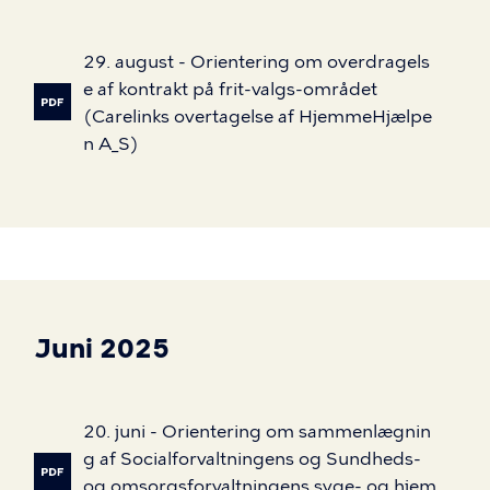
29.
august
-
Orientering
om
overdragels
e
af
kontrakt
på
frit-valgs-området
(Carelinks
overtagelse
af
HjemmeHjælpe
n
A_S)
Juni 2025
20.
juni
-
Orientering
om
sammenlægnin
g
af
Socialforvaltningens
og
Sundheds-
og
omsorgsforvaltningens
syge-
og
hjem