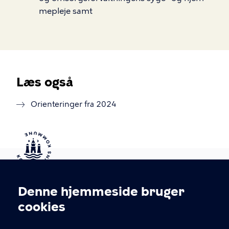
mepleje
samt
Læs også
Orienteringer fra 2024
Kontakt Københavns Kommune
Denne hjemmeside bruger
Cookieindstillinger
cookies
T
33 66 33 66
l