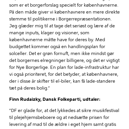
som er et borgerforslag specielt for københavnerne.
På den måde giver vi københavnere en mere direkte
stemme til politikerne i Borgerrepræsentationen.
Jeg glæder mig til at tage det seriøst og lære af de
mange inputs, klager og visioner, som
københavnerne måtte have for deres by. Med
budgettet kommer også en handlingsplan for
solceller. Det er grøn fornuft, men ikke mindst gør
det borgernes elregninger billigere, og det er vigtigt
for Nye Borgerlige. En plan for lade-infrastruktur har
vi også prioriteret, for det betyder, at københavnere,
der i disse år skifter til el-biler, kan få lade-standere
tæt på deres bolig.”
Finn Rudaizky, Dansk Folkeparti, udtaler:
”DF er glade for, at det lykkedes at sikre musikfestival
til plejehjemsbeboere og at nedsætte prisen for
levering af mad til de ældre i eget hjem samt gratis