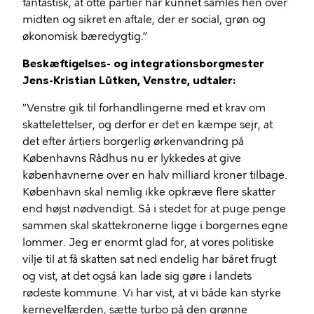
fantastisk, at otte partier har kunnet samles hen over
midten og sikret en aftale, der er social, grøn og
økonomisk bæredygtig.”
Beskæftigelses- og integrationsborgmester
Jens-Kristian Lütken, Venstre, udtaler:
”Venstre gik til forhandlingerne med et krav om
skattelettelser, og derfor er det en kæmpe sejr, at
det efter årtiers borgerlig ørkenvandring på
Københavns Rådhus nu er lykkedes at give
københavnerne over en halv milliard kroner tilbage.
København skal nemlig ikke opkræve flere skatter
end højst nødvendigt. Så i stedet for at puge penge
sammen skal skattekronerne ligge i borgernes egne
lommer. Jeg er enormt glad for, at vores politiske
vilje til at få skatten sat ned endelig har båret frugt
og vist, at det også kan lade sig gøre i landets
rødeste kommune. Vi har vist, at vi både kan styrke
kernevelfærden, sætte turbo på den grønne