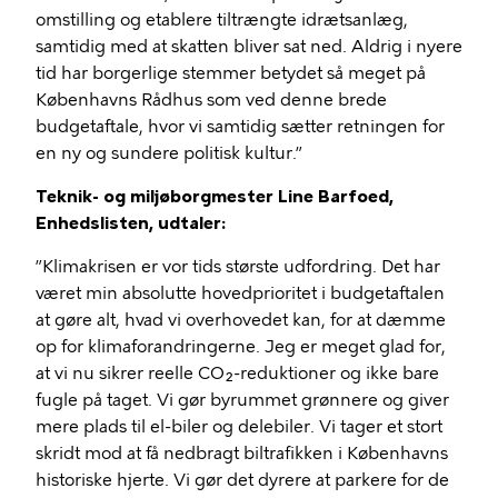
omstilling og etablere tiltrængte idrætsanlæg,
samtidig med at skatten bliver sat ned. Aldrig i nyere
tid har borgerlige stemmer betydet så meget på
Københavns Rådhus som ved denne brede
budgetaftale, hvor vi samtidig sætter retningen for
en ny og sundere politisk kultur.”
Teknik- og miljøborgmester Line Barfoed,
Enhedslisten, udtaler:
”Klimakrisen er vor tids største udfordring. Det har
været min absolutte hovedprioritet i budgetaftalen
at gøre alt, hvad vi overhovedet kan, for at dæmme
op for klimaforandringerne. Jeg er meget glad for,
at vi nu sikrer reelle CO₂-reduktioner og ikke bare
fugle på taget. Vi gør byrummet grønnere og giver
mere plads til el-biler og delebiler. Vi tager et stort
skridt mod at få nedbragt biltrafikken i Københavns
historiske hjerte. Vi gør det dyrere at parkere for de