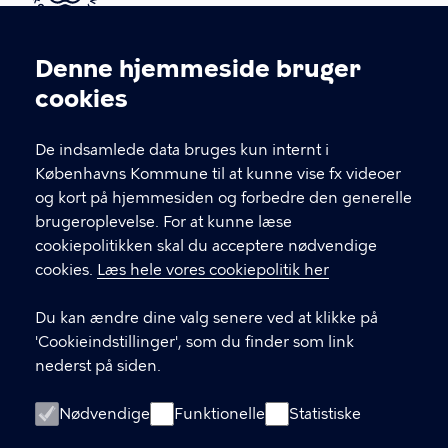
Kontakt Københavns Kommune
Denne hjemmeside bruger
Cookieindstillinger
cookies
T
33 66 33 66
l
Find andre kontakter her
f
De indsamlede data bruges kun internt i
.
Københavns Kommune til at kunne vise fx videoer
CVR-nummer
64942212
og kort på hjemmesiden og forbedre den generelle
brugeroplevelse. For at kunne læse
GENVEJE
cookiepolitikken skal du acceptere nødvendige
cookies.
Læs hele vores cookiepolitik her
Hvis du vil klage
Du kan ændre dine valg senere ved at klikke på
Digital Post
'Cookieindstillinger', som du finder som link
Databeskyttelse
nederst på siden.
Job
Nødvendige
Funktionelle
Statistiske
Tilgængelighedserklæring