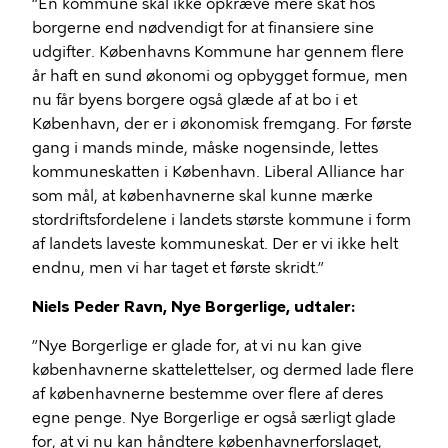
“En kommune skal ikke opkræve mere skat hos
borgerne end nødvendigt for at finansiere sine
udgifter. Københavns Kommune har gennem flere
år haft en sund økonomi og opbygget formue, men
nu får byens borgere også glæde af at bo i et
København, der er i økonomisk fremgang. For første
gang i mands minde, måske nogensinde, lettes
kommuneskatten i København. Liberal Alliance har
som mål, at københavnerne skal kunne mærke
stordriftsfordelene i landets største kommune i form
af landets laveste kommuneskat. Der er vi ikke helt
endnu, men vi har taget et første skridt.”
Niels Peder Ravn, Nye Borgerlige, udtaler:
”Nye Borgerlige er glade for, at vi nu kan give
københavnerne skattelettelser, og dermed lade flere
af københavnerne bestemme over flere af deres
egne penge. Nye Borgerlige er også særligt glade
for, at vi nu kan håndtere københavnerforslaget,