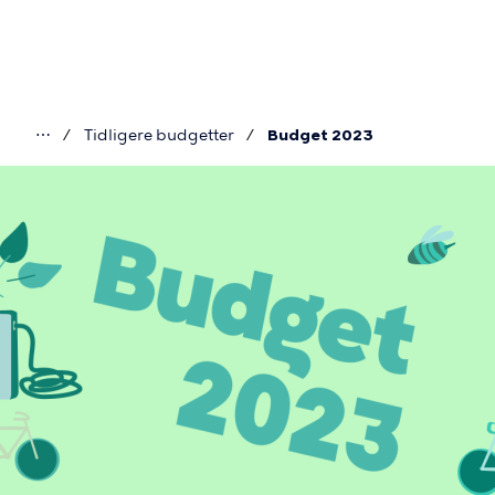
Gå
til
hovedindhold
⋯
Tidligere budgetter
Budget 2023
Du
Billede
er
her