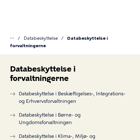
Gå
til
hovedindhold
⋯
Databeskyttelse
Databeskyttelse i
Du
forvaltningerne
er
her
Databeskyttelse i
forvaltningerne
Databeskyttelse
i
Databeskyttelse i Beskæftigelses-, Integrations-
forvaltningerne
og Erhvervsforvaltningen
Databeskyttelse i Børne- og
Ungdomsforvaltningen
Databeskyttelse i Klima-, Miljø- og