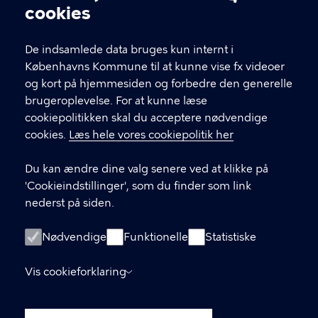
Cookieindstillinger
cookies
T
33 66 33 66
l
Find andre kontakter her
f
De indsamlede data bruges kun internt i
.
Københavns Kommune til at kunne vise fx videoer
CVR-nummer
64942212
og kort på hjemmesiden og forbedre den generelle
brugeroplevelse. For at kunne læse
GENVEJE
cookiepolitikken skal du acceptere nødvendige
cookies.
Læs hele vores cookiepolitik her
Hvis du vil klage
Du kan ændre dine valg senere ved at klikke på
Digital Post
'Cookieindstillinger', som du finder som link
Databeskyttelse
nederst på siden.
Job
Nødvendige
Funktionelle
Statistiske
Tilgængelighedserklæring
Vis cookieforklaring
Om hjemmesiden
English