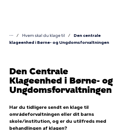
Gå
til
hovedindhold
⋯
Hvem skal du klage til
Den centrale
Du
klageenhed i Børne- og Ungdomsforvaltningen
er
her
Den Centrale
Klageenhed i Børne- og
Ungdomsforvaltningen
Har du tidligere sendt en klage til
områdeforvaltningen eller dit barns
skole/institution, og er du utilfreds med
behandlingen af klagen?