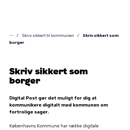
Gå
til
hovedindhold
⋯
Skriv sikkert til kommunen
Skriv sikkert som
Du
borger
er
her
Skriv sikkert som
borger
Digital Post gør det muligt for dig at
kommunikere digitalt med kommunen om
fortrolige sager.
Københavns Kommune har række digitale