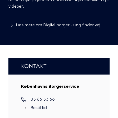
og find hjælp gennem undervisningsmaterialer og -
videoer.
Læs mere om Digital borger - ung finder vej
KONTAKT
Københavns Borgerservice
Telefon
33 66 33 66
Bestil tid