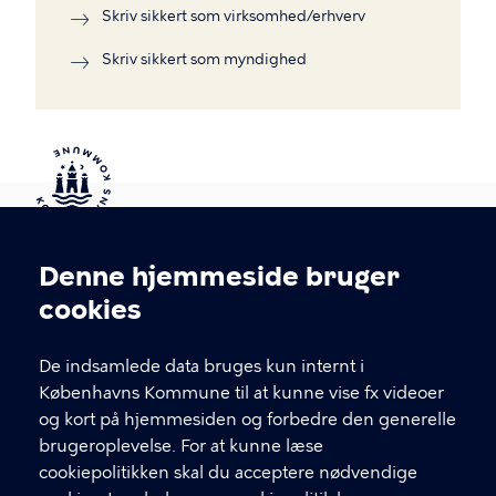
Skriv sikkert som virksomhed/erhverv
Skriv sikkert som myndighed
Kontakt Københavns Kommune
Denne hjemmeside bruger
Cookieindstillinger
cookies
T
33 66 33 66
l
Find andre kontakter her
f
De indsamlede data bruges kun internt i
.
Københavns Kommune til at kunne vise fx videoer
CVR-nummer
64942212
og kort på hjemmesiden og forbedre den generelle
brugeroplevelse. For at kunne læse
GENVEJE
cookiepolitikken skal du acceptere nødvendige