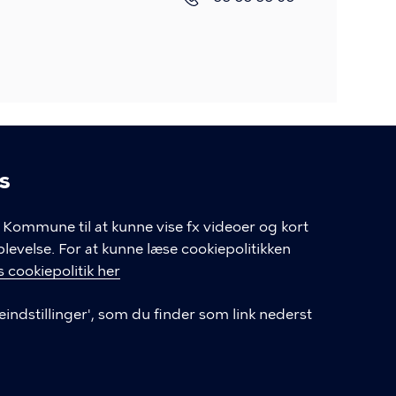
s
linger
Kommune til at kunne vise fx videoer og kort
velse. For at kunne læse cookiepolitikken
GENVEJE
 cookiepolitik her
eindstillinger', som du finder som link nederst
Hvis du vil klage
Databeskyttelse
Tilgængelighedserklæring