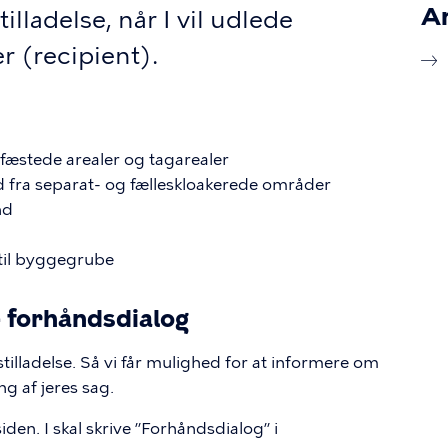
An
lladelse, når I vil udlede
r (recipient).
fæstede arealer og tagarealer
d fra separat- og fælleskloakerede områder
nd
til byggegrube
– forhåndsdialog
tilladelse. Så vi får mulighed for at informere om
g af jeres sag.
iden. I skal skrive ”Forhåndsdialog” i