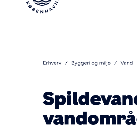
Gå
til
hovedindhold
Erhverv
Byggeri og miljø
Vand
Du
Spildevand
er
vandområ
her