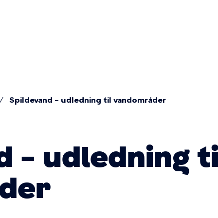
Primær
navigatio
Spildevand – udledning til vandområder
 – udledning ti
der