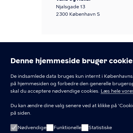
Njalsgade 13
2300
København S
Denne hjemmeside bruger cookie
Cookieindstil
De indsamlede data bruges kun internt i Københavns 
på hjemmesiden og forbedre den generelle brugerople
Kontakt Københavns Kommune
skal du acceptere nødvendige cookies.
Læs hele vores
T
33 66 33 66
Du kan ændre dine valg senere ved at klikke på 'Cooki
l
på siden.
Find andre kontakter her
f
.
CVR-nummer
64942212
Nødvendige
Funktionelle
Statistiske