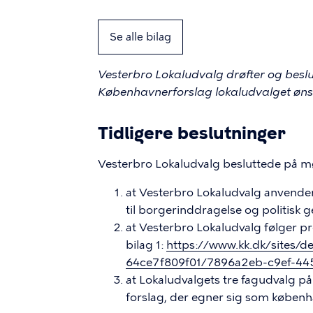
Se alle bilag
Vesterbro Lokaludvalg drøfter og beslut
Københavnerforslag lokaludvalget øns
Tidligere beslutninger
Vesterbro Lokaludvalg besluttede på mø
at Vesterbro Lokaludvalg anvende
til borgerinddragelse og politisk
at Vesterbro Lokaludvalg følger 
bilag 1:
https://www.kk.dk/sites/d
64ce7f809f01/7896a2eb-c9ef-445
at Lokaludvalgets tre fagudvalg 
forslag, der egner sig som københ