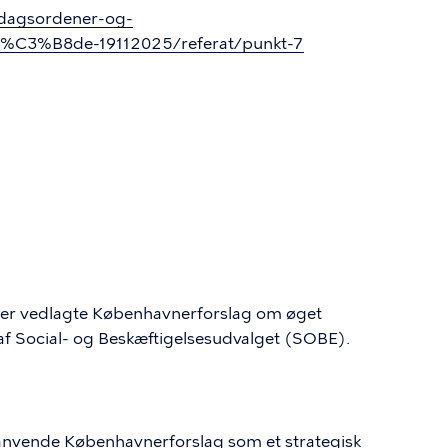
/dagsordener-og-
m%C3%B8de-19112025/referat/punkt-7
der vedlagte Københavnerforslag om øget
af Social- og Beskæftigelsesudvalget (SOBE).
 anvende Københavnerforslag som et strategisk