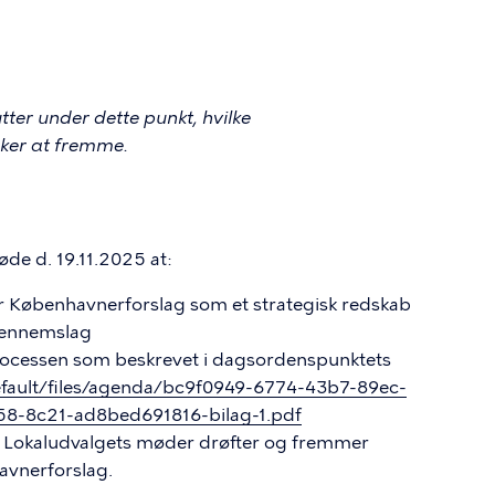
ter under dette punkt, hvilke
ker at fremme.
de d. 19.11.2025 at:
r Københavnerforslag som et strategisk redskab
 gennemslag
processen som beskrevet i dagsordenspunktets
efault/files/agenda/bc9f0949-6774-43b7-89ec-
8-8c21-ad8bed691816-bilag-1.pdf
på Lokaludvalgets møder drøfter og fremmer
avnerforslag.