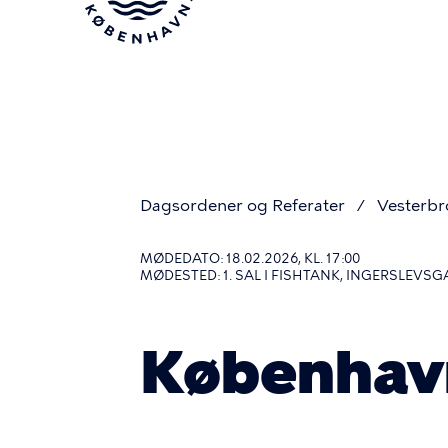
Gå
til
hovedindhold
Dagsordener og Referater
Vesterbr
Du
MØDEDATO: 18.02.2026, KL. 17:00
MØDESTED: 1. SAL I FISHTANK, INGERSLEVSG
er
Københav
her