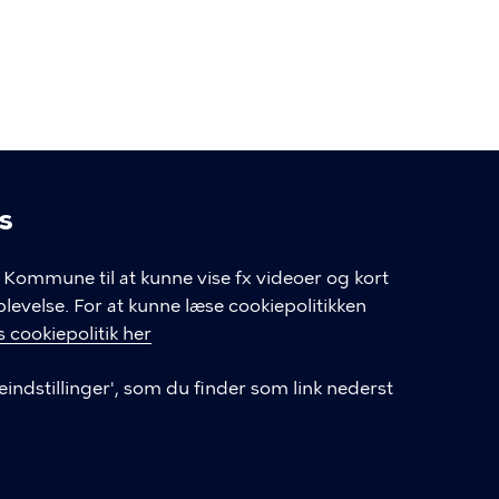
s
linger
Kommune til at kunne vise fx videoer og kort
velse. For at kunne læse cookiepolitikken
GENVEJE
 cookiepolitik her
eindstillinger', som du finder som link nederst
Hvis du vil klage
Databeskyttelse
Tilgængelighedserklæring