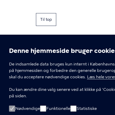
Til top
Denne hjemmeside bruger cookie
Cookieindstil
De indsamlede data bruges kun internt i Københavns 
på hjemmesiden og forbedre den generelle brugerople
Kontakt Københavns Kommune
skal du acceptere nødvendige cookies.
Læs hele vores
T
33 66 33 66
Du kan ændre dine valg senere ved at klikke på 'Cooki
l
på siden.
Find andre kontakter her
f
.
CVR-nummer
64942212
Nødvendige
Funktionelle
Statistiske