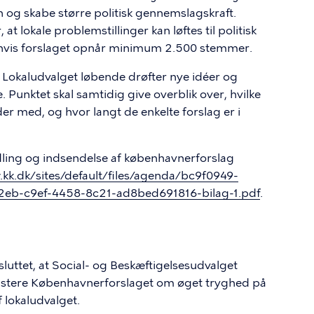
n og skabe større politisk gennemslagskraft.
 lokale problemstillinger kan løftes til politisk
 hvis forslaget opnår minimum 2.500 stemmer.
t Lokaludvalget løbende drøfter nye idéer og
 Punktet skal samtidig give overblik over, hvilke
er med, og hvor langt de enkelte forslag er i
dling og indsendelse af københavnerforslag
kk.dk/sites/default/files/agenda/bc9f0949-
eb-c9ef-4458-8c21-ad8bed691816-bilag-1.pdf
.
luttet, at Social- og Beskæftigelsesudvalget
ustere Københavnerforslaget om øget tryghed på
 lokaludvalget.