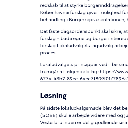
redskab til at styrke borgerinddragelse
Københavnerforslag giver mulighed for, at
behandling i Borgerrepræsentationen,
Det faste dagsordenspunkt skal sikre, a
forslag – både egne og borgerinitierede.
forslag Lokaludvalgets fagudvalg arbejd
proces.
Lokaludvalgets principper vedr. behan
fremgår af følgende bilag:
https://www.
6774-43b7-89ec-64ce7f809f01/7896a2
Løsning
På sidste lokaludvalgsmøde blev det bes
(SOBE) skulle arbejde videre med og j
Vesterbro inden endelig godkendelse af