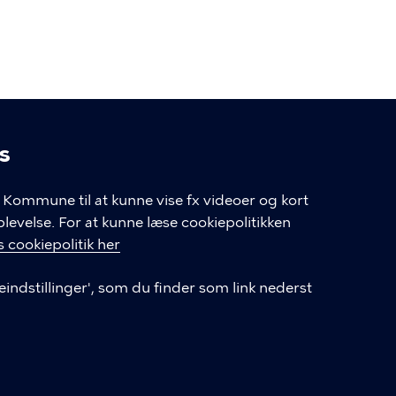
s
linger
Kommune til at kunne vise fx videoer og kort
velse. For at kunne læse cookiepolitikken
GENVEJE
 cookiepolitik her
eindstillinger', som du finder som link nederst
Hvis du vil klage
Databeskyttelse
Tilgængelighedserklæring
English