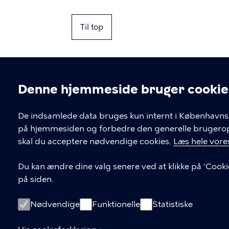
Til top
Denne hjemmeside bruger cookie
Cookieindstil
De indsamlede data bruges kun internt i Københavns 
på hjemmesiden og forbedre den generelle brugerople
Kontakt Københavns Kommune
skal du acceptere nødvendige cookies.
Læs hele vores
T
33 66 33 66
Du kan ændre dine valg senere ved at klikke på 'Cooki
l
på siden.
Find andre kontakter her
f
.
CVR-nummer
64942212
Nødvendige
Funktionelle
Statistiske