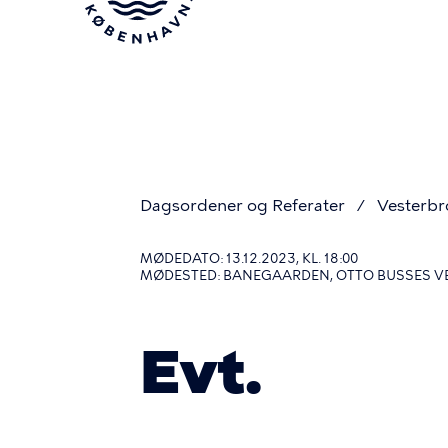
Gå
til
hovedindhold
Dagsordener og Referater
Vesterbr
Du
MØDEDATO: 13.12.2023, KL. 18:00
MØDESTED: BANEGAARDEN, OTTO BUSSES VEJ
er
Evt.
her