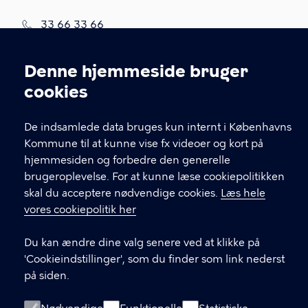
T
33 66 33 66
l
Find andre kontakter her
f
.
Denne hjemmeside bruger
CVR-nummer
64942212
Cookieindstillinger
cookies
GENVEJE
De indsamlede data bruges kun internt i Københavns
Kommune til at kunne vise fx videoer og kort på
Hvis du vil klage
hjemmesiden og forbedre den generelle
Digital Post
brugeroplevelse. For at kunne læse cookiepolitikken
Databeskyttelse
skal du acceptere nødvendige cookies.
Læs hele
vores cookiepolitik her
Job
Tilgængelighedserklæring
Du kan ændre dine valg senere ved at klikke på
'Cookieindstillinger', som du finder som link nederst
Om hjemmesiden
på siden.
English