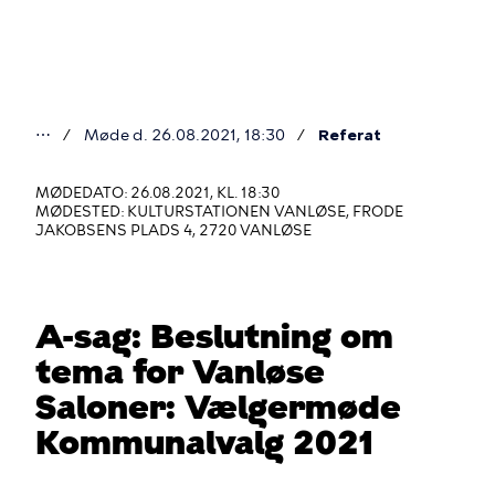
Gå
til
hovedindhold
⋯
Møde d. 26.08.2021, 18:30
Referat
Du
er
MØDEDATO: 26.08.2021, KL. 18:30
MØDESTED: KULTURSTATIONEN VANLØSE, FRODE
her
JAKOBSENS PLADS 4, 2720 VANLØSE
A-sag: Beslutning om
tema for Vanløse
Saloner: Vælgermøde
Kommunalvalg 2021