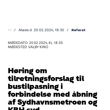
Gå
til
hovedindhold
⋯
Møde d. 20.02.2024, 18:30
Referat
Du
er
MØDEDATO: 20.02.2024, KL. 18:30
MØDESTED: VALBY KINO
her
Høring om
tilretningsforslag til
bustilpasning i
forbindelse med åbning
af Sydhavnsmetroen og
KBH syd