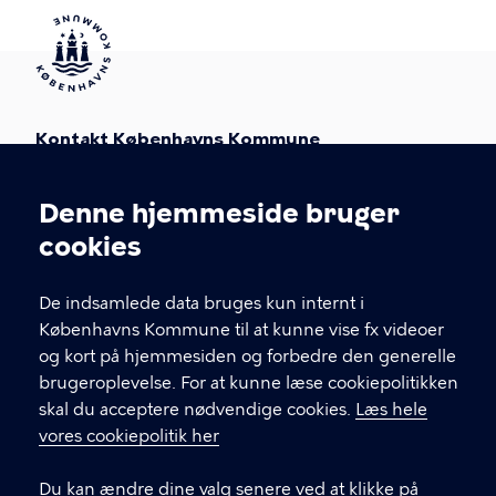
Kontakt Københavns Kommune
T
33 66 33 66
Denne hjemmeside bruger
l
Cookieindstillinger
Find andre kontakter her
f
cookies
.
CVR-nummer
64942212
De indsamlede data bruges kun internt i
Københavns Kommune til at kunne vise fx videoer
GENVEJE
og kort på hjemmesiden og forbedre den generelle
brugeroplevelse. For at kunne læse cookiepolitikken
Hvis du vil klage
skal du acceptere nødvendige cookies.
Læs hele
Digital Post
vores cookiepolitik her
Databeskyttelse
Du kan ændre dine valg senere ved at klikke på