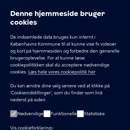
Kontakt Københavns Kommune
Denne hjemmeside bruger
Cookieindstillinger
cookies
T
33 66 33 66
l
Find andre kontakter her
f
De indsamlede data bruges kun internt i
.
Københavns Kommune til at kunne vise fx videoer
CVR-nummer
64942212
og kort på hjemmesiden og forbedre den generelle
brugeroplevelse. For at kunne læse
GENVEJE
cookiepolitikken skal du acceptere nødvendige
cookies.
Læs hele vores cookiepolitik her
Hvis du vil klage
Du kan ændre dine valg senere ved at klikke på
Digital Post
'Cookieindstillinger', som du finder som link
Databeskyttelse
nederst på siden.
Job
Nødvendige
Funktionelle
Statistiske
Tilgængelighedserklæring
Vis cookieforklaring
Om hjemmesiden