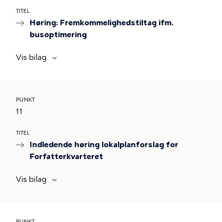
TITEL
Høring: Fremkommelighedstiltag ifm.
busoptimering
Vis bilag
PUNKT
11
TITEL
Indledende høring lokalplanforslag for
Forfatterkvarteret
Vis bilag
PUNKT