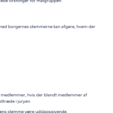
nåede virkninger for målgruppen.
 med borgernes stemmerne kan afgøre, hvem der
2 medlemmer, hvis der blandt medlemmer af
ndtræde i juryen.
ndens stemme være udslagsgivende.