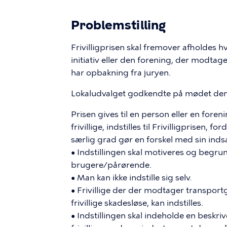
Problemstilling
Frivilligprisen skal fremover afholdes hver
initiativ eller den forening, der modta
har opbakning fra juryen.
Lokaludvalget godkendte på mødet den 1
Prisen gives til en person eller en fore
frivillige, indstilles til Frivilligprisen, 
særlig grad gør en forskel med sin indsat
• Indstillingen skal motiveres og begru
brugere/pårørende.
• Man kan ikke indstille sig selv.
• Frivillige der der modtager transpor
frivillige skadesløse, kan indstilles.
• Indstillingen skal indeholde en beskriv