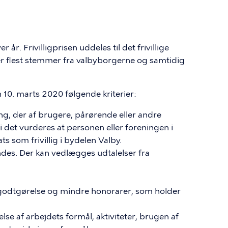
 år. Frivilligprisen uddeles til det frivillige
ger flest stemmer fra valbyborgerne og samtidig
0. marts 2020 følgende kriterier:
ning, der af brugere, pårørende eller andre
fordi det vurderes at personen eller foreningen i
s som frivillig i bydelen Valby.
ndes. Der kan vedlægges udtalelser fra
tgodtgørelse og mindre honorarer, som holder
else af arbejdets formål, aktiviteter, brugen af