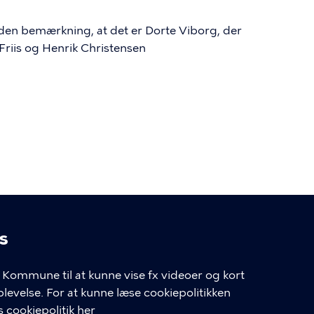
 den bemærkning, at det er Dorte Viborg, der
riis og Henrik Christensen
s
linger
Kommune til at kunne vise fx videoer og kort
velse. For at kunne læse cookiepolitikken
GENVEJE
 cookiepolitik her