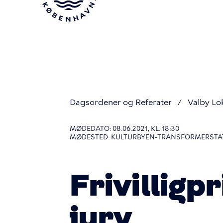
Gå
til
hovedindhold
Dagsordener og Referater
Valby Lo
Du
MØDEDATO: 08.06.2021, KL. 18:30
MØDESTED: KULTURBYEN-TRANSFORMERSTATIO
er
Frivilligp
her
jury