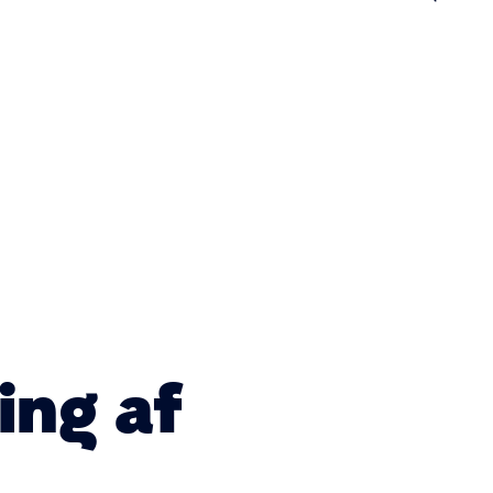
n
ing af