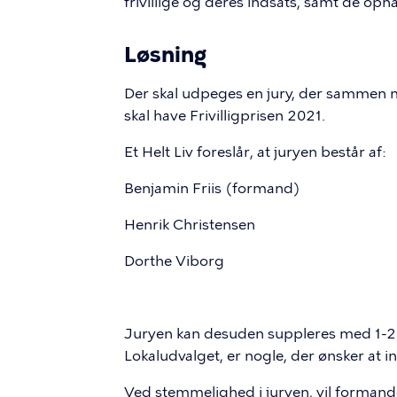
frivillige og deres indsats, samt de op
Løsning
Der skal udpeges en jury, der sammen
skal have Frivilligprisen 2021.
Et Helt Liv foreslår, at juryen består af:
Benjamin Friis (formand)
Henrik Christensen
Dorthe Viborg
Juryen kan desuden suppleres med 1-
Lokaludvalget, er nogle, der ønsker at i
Ved stemmelighed i juryen, vil forma