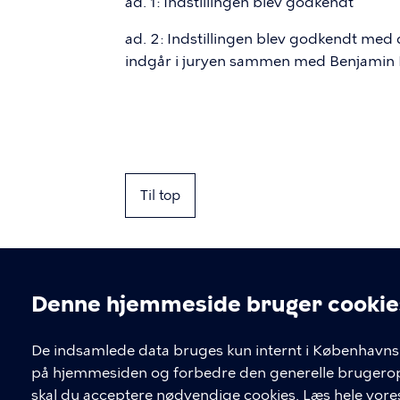
ad. 1: Indstillingen blev godkendt
ad. 2: Indstillingen blev godkendt med
indgår i juryen sammen med Benjamin F
Til top
Denne hjemmeside bruger cookie
Cookieindstil
De indsamlede data bruges kun internt i Københavns 
på hjemmesiden og forbedre den generelle brugerople
Kontakt Københavns Kommune
skal du acceptere nødvendige cookies.
Læs hele vores