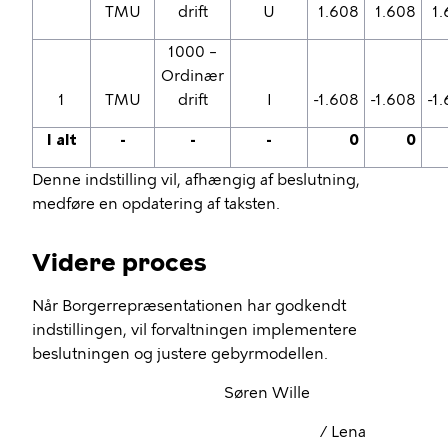
TMU
drift
U
1.608
1.608
1
1000 –
Ordinær
1
TMU
drift
I
-1.608
-1.608
-1
I alt
-
-
-
0
0
Denne indstilling vil, afhængig af beslutning,
medføre en opdatering af taksten.
Videre proces
Når Borgerrepræsentationen har godkendt
indstillingen, vil forvaltningen implementere
beslutningen og justere gebyrmodellen.
Søren Wille
/ Lena