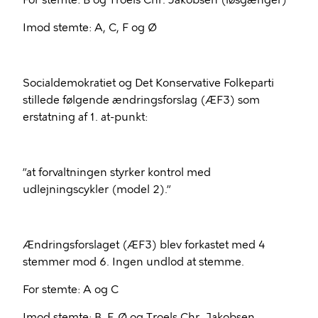
For stemte: B og Troels Chr. Jakobsen (løsgænger)
Imod stemte: A, C, F og Ø
Socialdemokratiet og Det Konservative Folkeparti
stillede følgende ændringsforslag (ÆF3) som
erstatning af 1. at-punkt:
”at forvaltningen styrker kontrol med
udlejningscykler (model 2).”
Ændringsforslaget (ÆF3) blev forkastet med 4
stemmer mod 6. Ingen undlod at stemme.
For stemte: A og C
Imod stemte: B, F, Ø og Troels Chr. Jakobsen