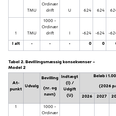
Ordinær
TMU
drift
U
624
624
62
1000 –
Ordinær
1
TMU
drift
I
-624
-624
-62
I alt
-
-
-
0
0
Tabel 2. Bevillingsmæssig konsekvenser –
Model 2
Beløb i 1.00
Indtægt
Bevilling
At-
(I) /
Udvalg
(2026 p/
(nr. og
punkt
Udgift
navn)
(U)
2026
2027
2
1
1000 –
Ordinær