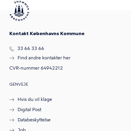
Kontakt Københavns Kommune
T
33 66 33 66
l
Find andre kontakter her
f
.
CVR-nummer
64942212
GENVEJE
Hvis du vil klage
Digital Post
Databeskyttelse
Job