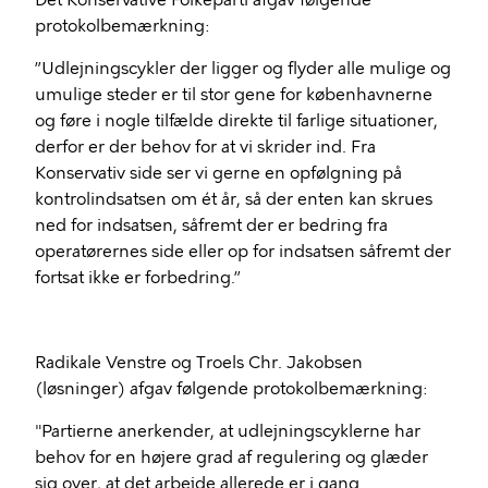
Det Konservative Folkeparti afgav følgende
protokolbemærkning:
”Udlejningscykler der ligger og flyder alle mulige og
umulige steder er til stor gene for københavnerne
og føre i nogle tilfælde direkte til farlige situationer,
derfor er der behov for at vi skrider ind. Fra
Konservativ side ser vi gerne en opfølgning på
kontrolindsatsen om ét år, så der enten kan skrues
ned for indsatsen, såfremt der er bedring fra
operatørernes side eller op for indsatsen såfremt der
fortsat ikke er forbedring.”
Radikale Venstre og Troels Chr. Jakobsen
(løsninger) afgav følgende protokolbemærkning:
"Partierne anerkender, at udlejningscyklerne har
behov for en højere grad af regulering og glæder
sig over, at det arbejde allerede er i gang.