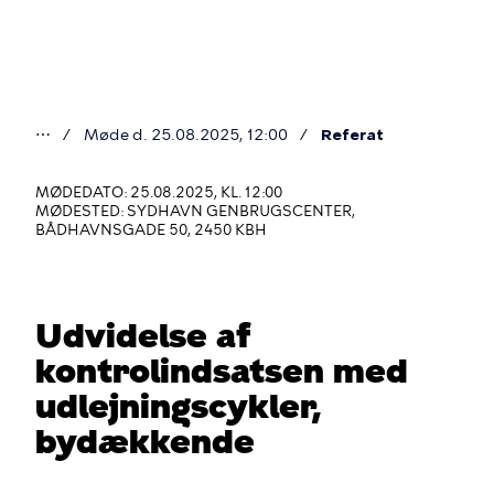
Gå
til
hovedindhold
⋯
Møde d. 25.08.2025, 12:00
Referat
Du
er
MØDEDATO: 25.08.2025, KL. 12:00
MØDESTED: SYDHAVN GENBRUGSCENTER,
her
BÅDHAVNSGADE 50, 2450 KBH
Udvidelse af
kontrolindsatsen med
udlejningscykler,
bydækkende