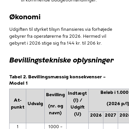
til kommende budgetforhandlinger.
Økonomi
Udgiften til styrket tilsyn finansieres via forhøjede
gebyrer fra operatørerne fra 2026. Hermed vil
gebyret i 2026 stige sig fra 144 kr. til 206 kr.
Bevillingstekniske oplysninger
Tabel 2. Bevillingsmæssig konsekvenser –
Model 1
Beløb i 1.000
Indtægt
Bevilling
At-
(I) /
Udvalg
(2026 p/l
(nr. og
punkt
Udgift
navn)
(U)
2026
2027
202
1
1000 –