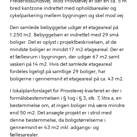
Frederikssundsvej. Mod Provstevej er der en ca. 5 m
bred kantzone indrettet med opholdsarealer og
cykelparkering mellem bygningen og skel mod vej.
Den samlede bebyggelse udgør et etageareal på
1.250 m2. Bebyggelsen er indrettet med 29 små
boliger. Det er oplyst i projektbeskrivelsen, at de
mindste boliger er mindst 17 m2 etageareal. Der er
et fællesrum i bygningen, der udgør 67 m2 samt
vaskeri på 14 m2. Hvis det samlede etageareal
fordeles ligeligt på samtlige 29 boliger, har
boligerne i gennemsnit et etageareal på ca. 43 m2.
I lokalplanforslaget for Provstevej-kvarteret er der i
formålsbestemmelsen i § 1og i § 3, stk. 7, litra a, en
bestemmelse om, at ingen boliger må være mindre
end 50 m2. Det ansøgte projekt er i strid med
denne bestemmelse, da boligstørrelserne i
gennemsnit er 43 m2 inkl. adgangs- og
fællesarealer.