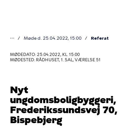
Gå
til
hovedindhold
⋯
Møde d. 25.04.2022, 15:00
Referat
Du
er
MØDEDATO: 25.04.2022, KL. 15:00
MØDESTED: RÅDHUSET, 1. SAL, VÆRELSE 51
her
Nyt
ungdomsboligbyggeri,
Frederikssundsvej 70,
Bispebjerg