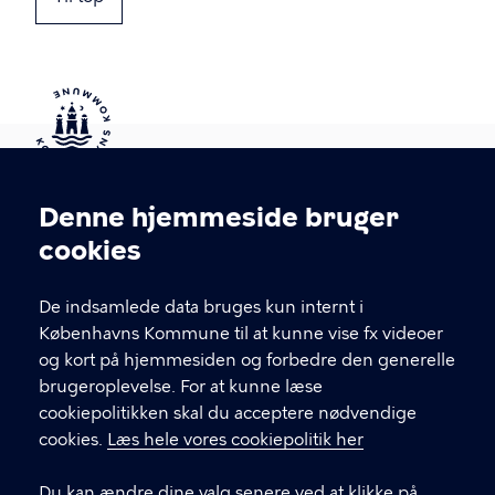
Kontakt Københavns Kommune
Denne hjemmeside bruger
Cookieindstillinger
cookies
T
33 66 33 66
l
Find andre kontakter her
f
De indsamlede data bruges kun internt i
.
Københavns Kommune til at kunne vise fx videoer
CVR-nummer
64942212
og kort på hjemmesiden og forbedre den generelle
brugeroplevelse. For at kunne læse
GENVEJE
cookiepolitikken skal du acceptere nødvendige
cookies.
Læs hele vores cookiepolitik her
Hvis du vil klage
Du kan ændre dine valg senere ved at klikke på