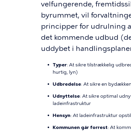
velfungerende, fremtidssik
byrummet, vil forvaltning
principper for udrulning a
det kommende udbud (de 
uddybet i handlingsplane
Typer
: At sikre tilstrækkelig udbr
hurtig, lyn)
Udbredelse
: At sikre en bydække
Udnyttelse
: At sikre optimal ud
ladeinfrastruktur
Hensyn
: At ladeinfrastruktur ops
Kommunen går forrest
: At kommu