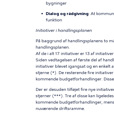
bygninger
Dialog og rådgivning
: At kommun
funktion
Initiativer i handlingsplanen
På baggrund af handlingsplanens to mål o
handlingsplanen.
Af de i alt 17 initiativer er 13 af initia
Siden vedtagelsen af første del af hand
initiativer blevet igangsat og en enkelt 
stjerne (*). De resterende fire initiative
kommende budgetforhandlinger. Disse e
Der er desuden tilføjet fire nye initiati
stjerner (***). Tre af disse kan ligelede
kommende budgetforhandlinger, mens de
nuværende driftsramme.