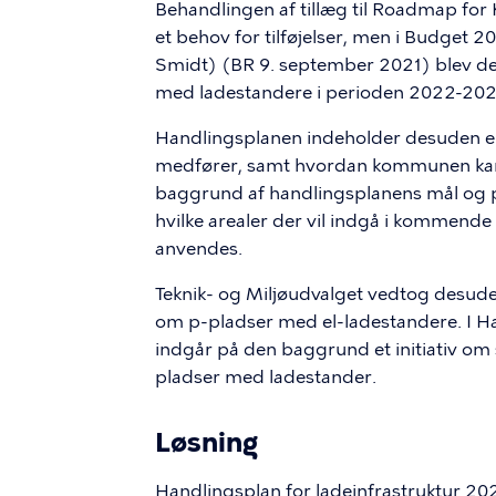
Behandlingen af tillæg til Roadmap for
et behov for tilføjelser, men i Budget 2
Smidt) (BR 9. september 2021) blev der 
med ladestandere i perioden 2022-20
Handlingsplanen indeholder desuden e
medfører, samt hvordan kommunen kan
baggrund af handlingsplanens mål og pri
hvilke arealer der vil indgå i kommend
anvendes.
Teknik- og Miljøudvalget vedtog desu
om p-pladser med el-ladestandere. I H
indgår på den baggrund et initiativ om 
pladser med ladestander.
Løsning
Handlingsplan for ladeinfrastruktur 2