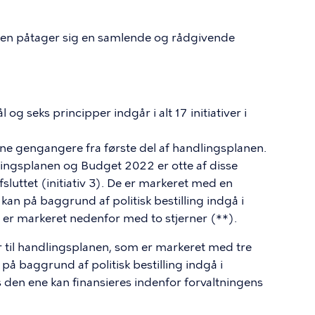
en påtager sig en samlende og rådgivende
g seks principper indgår i alt 17 initiativer i
tiverne gengangere fra første del af handlingsplanen.
lingsplanen og Budget 2022 er otte af disse
afsluttet (initiativ 3). De er markeret med en
r kan på baggrund af politisk bestilling indgå i
r markeret nedenfor med to stjerner (**).
ver til handlingsplanen, som er markeret med tre
s på baggrund af politisk bestilling indgå i
n ene kan finansieres indenfor forvaltningens