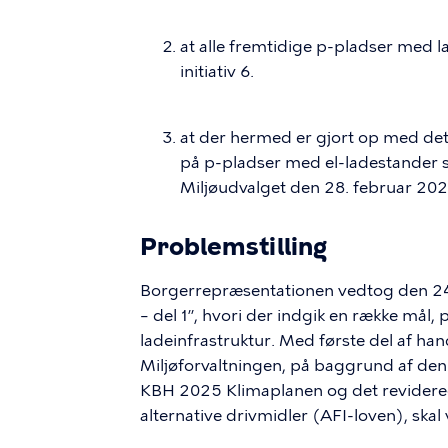
at alle fremtidige p-pladser med l
initiativ 6.
at der hermed er gjort op med d
på p-pladser med el-ladestander stil
Miljøudvalget den 28. februar 202
Problemstilling
Borgerrepræsentationen vedtog den 24. 
– del 1”, hvori der indgik en række mål, p
ladeinfrastruktur. Med første del af han
Miljøforvaltningen, på baggrund af den 
KBH 2025 Klimaplanen og det revidered
alternative drivmidler (AFI-loven), ska