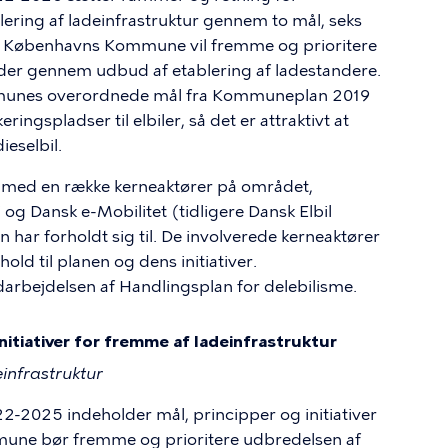
ering af ladeinfrastruktur gennem to mål, seks
dan Københavns Kommune vil fremme og prioritere
nder gennem udbud af etablering af ladestandere.
munes overordnede mål fra Kommuneplan 2019
ngspladser til elbiler, så det er attraktivt at
ieselbil.
g med en række kerneaktører på området,
 og Dansk e-Mobilitet (tidligere Dansk Elbil
n har forholdt sig til. De involverede kerneaktører
hold til planen og dens initiativer.
arbejdelsen af Handlingsplan for delebilisme.
nitiativer for fremme af ladeinfrastruktur
einfrastruktur
2-2025 indeholder mål, principper og initiativer
mune bør fremme og prioritere udbredelsen af