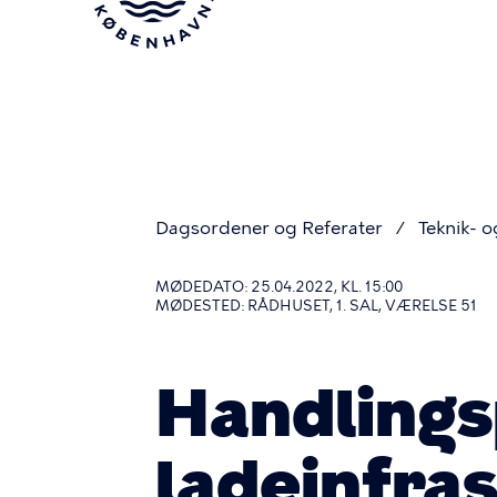
Gå
til
hovedindhold
Dagsordener og Referater
Teknik- o
Du
MØDEDATO: 25.04.2022, KL. 15:00
MØDESTED: RÅDHUSET, 1. SAL, VÆRELSE 51
er
Handlings
her
ladeinfra