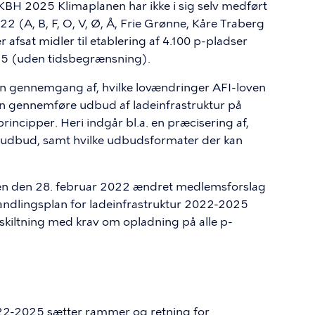
 KBH 2025 Klimaplanen har ikke i sig selv medført
022 (A, B, F, O, V, Ø, Å, Frie Grønne, Kåre Traberg
afsat midler til etablering af 4.100 p-pladser
25 (uden tidsbegrænsning).
n gennemgang af, hvilke lovændringer AFI-loven
 gennemføre udbud af ladeinfrastruktur på
ncipper. Heri indgår bl.a. en præcisering af,
e udbud, samt hvilke udbudsformater der kan
den den 28. februar 2022 ændret medlemsforslag
andlingsplan for ladeinfrastruktur 2022-2025
skiltning med krav om opladning på alle p-
022-2025 sætter rammer og retning for