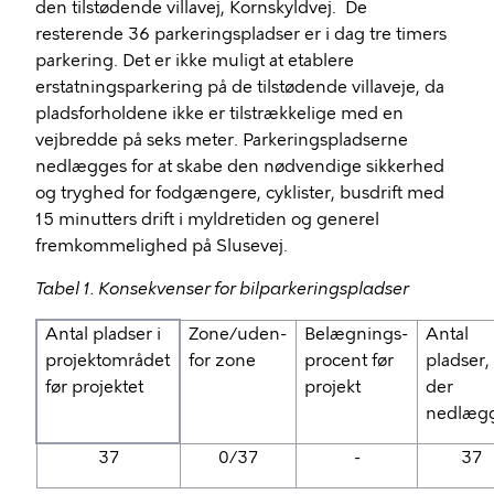
den tilstødende villavej, Kornskyldvej. De
resterende 36 parkeringspladser er i dag tre timers
parkering. Det er ikke muligt at etablere
erstatningsparkering på de tilstødende villaveje, da
pladsforholdene ikke er tilstrækkelige med en
vejbredde på seks meter. Parkeringspladserne
nedlægges for at skabe den nødvendige sikkerhed
og tryghed for fodgængere, cyklister, busdrift med
15 minutters drift i myldretiden og generel
fremkommelighed på Slusevej.
Tabel 1. Konsekvenser for bilparkeringspladser
Antal pladser i
Zone/uden-
Belægnings-
Antal
projektområdet
for zone
procent før
pladser,
før projektet
projekt
der
nedlæg
37
0/37
-
37