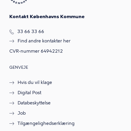
Kontakt Københavns Kommune
T
33 66 33 66
l
Find andre kontakter her
f
.
CVR-nummer
64942212
GENVEJE
Hvis du vil klage
Digital Post
Databeskyttelse
Job
Tilgængelighedserklæring