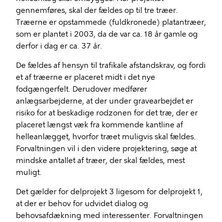
gennemføres, skal der fældes op til tre træer.
Træerne er opstammede (fuldkronede) platantræer,
som er plantet i 2003, da de var ca. 18 år gamle og
derfor i dag er ca. 37 år.
De fældes af hensyn til trafikale afstandskrav, og fordi
et af træerne er placeret midt i det nye
fodgængerfelt. Derudover medfører
anlægsarbejderne, at der under gravearbejdet er
risiko for at beskadige rodzonen for det træ, der er
placeret længst væk fra kommende kantline af
helleanlægget, hvorfor træet muligvis skal fældes.
Forvaltningen vil i den videre projektering, søge at
mindske antallet af træer, der skal fældes, mest
muligt.
Det gælder for delprojekt 3 ligesom for delprojekt 1,
at der er behov for udvidet dialog og
behovsafdækning med interessenter. Forvaltningen