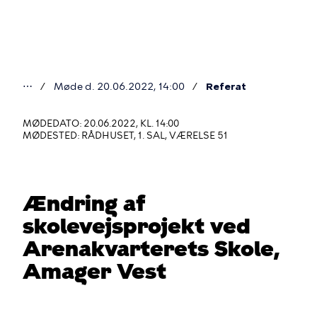
Gå
til
hovedindhold
⋯
Møde d. 20.06.2022, 14:00
Referat
Du
er
MØDEDATO: 20.06.2022, KL. 14:00
MØDESTED: RÅDHUSET, 1. SAL, VÆRELSE 51
her
Ændring af
skolevejsprojekt ved
Arenakvarterets Skole,
Amager Vest