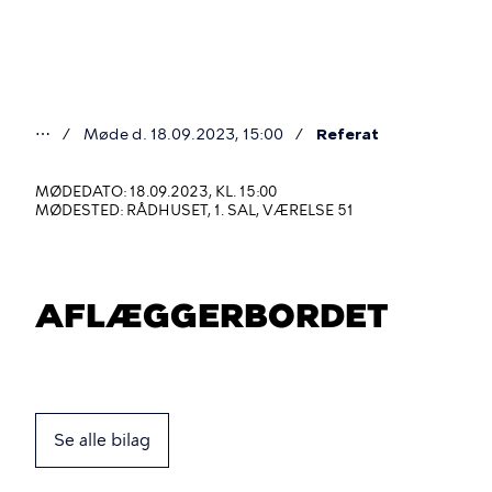
Gå
til
hovedindhold
⋯
Møde d. 18.09.2023, 15:00
Referat
Du
er
MØDEDATO: 18.09.2023, KL. 15:00
MØDESTED: RÅDHUSET, 1. SAL, VÆRELSE 51
her
AFLÆGGERBORDET
Se alle bilag