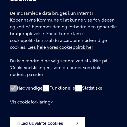
T
33 66 33 66
l
Find andre kontakter her
f
De indsamlede data bruges kun internt i
.
Københavns Kommune til at kunne vise fx videoer
CVR-nummer
64942212
og kort på hjemmesiden og forbedre den generelle
brugeroplevelse. For at kunne læse
GENVEJE
cookiepolitikken skal du acceptere nødvendige
cookies.
Læs hele vores cookiepolitik her
Hvis du vil klage
Du kan ændre dine valg senere ved at klikke på
Digital Post
'Cookieindstillinger', som du finder som link
Databeskyttelse
nederst på siden.
Job
Nødvendige
Funktionelle
Statistiske
Tilgængelighedserklæring
Vis cookieforklaring
Om hjemmesiden
English
Cookiepolitik
Tillad udvalgte cookies