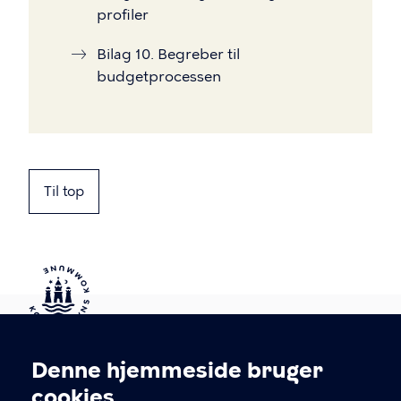
profiler
Bilag 10. Begreber til
budgetprocessen
Til top
Kontakt Københavns Kommune
Denne hjemmeside bruger
Cookieindstillinger
cookies