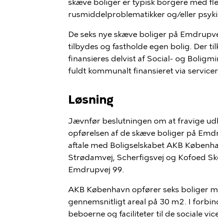
skæve boliger er typisk borgere med fl
rusmiddelproblematikker og/eller psyk
De seks nye skæve boliger på Emdrupvej 9
tilbydes og fastholde egen bolig. Der ti
finansieres delvist af Social- og Boligmin
fuldt kommunalt finansieret via servic
Løsning
Jævnfør
beslutningen om at fravige u
opførelsen af de skæve boliger på Em
aftale med Boligselskabet AKB Københa
Strødamvej, Scherfigsvej og Kofoed Sko
Emdrupvej 99.
AKB København opfører seks boliger med
gennemsnitligt areal på 30 m2. I forbind
beboerne og faciliteter til
de
social
e
vic