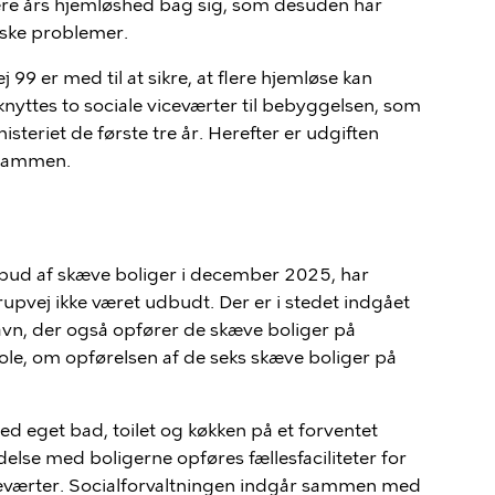
ere års hjemløshed bag sig, som desuden har
iske problemer.
9 er med til at sikre, at flere hjemløse kan
lknyttes to sociale viceværter til bebyggelsen, som
isteriet de første tre år. Herefter er udgiften
erammen.
dbud af skæve boliger i december 2025,
har
drupvej
ikke været udbudt. Der er i stedet indgået
vn, der også opfører de skæve boliger på
le, om opførelsen af de seks skæve boliger på
 eget bad, toilet og køkken på et forventet
else med boligerne opføres fællesfaciliteter for
evært
er
. Socialforvaltningen indgår sammen med