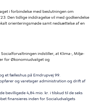
raget i forbindelse med beslutningen om
23. Den tidlige inddragelse vil med godkendelse
okalt orienteringsmøde
samt nedsættelse af en
Socialforvaltningen indstiller, at Klima-, Miljø-
ver for Økonomiudvalget og
 og et fælleshus på Emdrupvej 99.
pfører og varetager administration og drift af
de bevilligede
4,84
mio. kr. i tilskud til de seks
øbet finansieres inden for Socialudvalgets