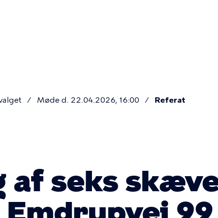
Primær
navigatio
valget
Møde d. 22.04.2026, 16:00
Referat
g af seks skæv
å Emdrupvej 99