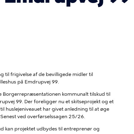
g til
frigivelse af
de bevilligede midler til
ælleshus på Emdrupvej 99.
de Borgerrepræsentationen
kommunalt tilskud
til
rupvej 99.
D
er foreligger
nu
et skitseprojekt og et
l huslejeniveauet har givet anledning til at øge
S
enest ved overførselssagen 25/26.
ud
kan
projektet udbydes til entreprenør og