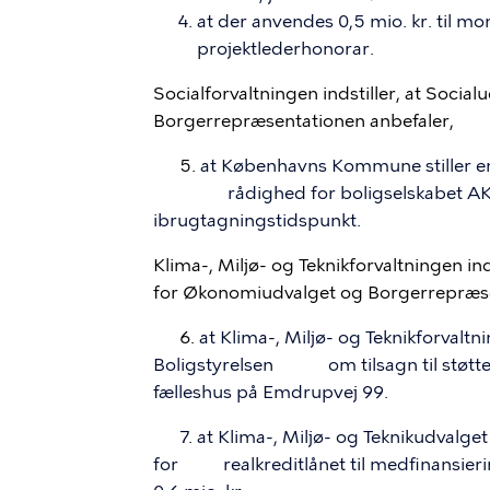
at der anvendes 0,5 mio. kr. til mon
projektlederhonorar.
Socialforvaltningen indstiller, at Soci
Borgerrepræsentationen anbefaler,
5.
at Københavns Kommune stiller e
rådighed for boligselskabet AK
ibrugtagningstidspunkt.
Klima-, Miljø- og Teknikforvaltningen ind
for Økonomiudvalget og Borgerrepræse
6.
at Klima-, Miljø- og Teknikforvalt
Boligstyrelsen
om tilsagn til støtt
fælleshus på Emdrupvej 99.
7. at Klima-, Miljø- og Teknikudvalge
for
realkreditlånet til medfinansier