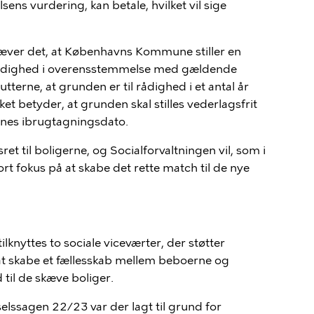
ens vurdering, kan betale, hvilket vil sige
kræver det, at Københavns Kommune stiller en
rådighed i overensstemmelse med gældende
tutterne, at grunden er til rådighed i et antal år
lket betyder, at grunden skal stilles vederlagsfrit
ernes ibrugtagningsdato.
et til boligerne, og Socialforvaltningen vil, som i
rt fokus på at skabe det rette match til de nye
tilknytte
s
to sociale viceværter, der støtter
 at skabe et fællesskab mellem beboerne og
til de skæve boliger.
selssagen 22/23 var der lagt til grund for