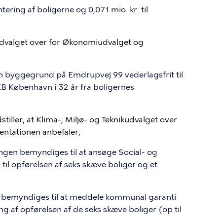
tering af boligerne og 0,071 mio. kr. til
aludvalget over for Økonomiudvalget og
n byggegrund på Emdrupvej 99 vederlagsfrit til
B København i 32 år fra boligernes
stiller, at Klima-, Miljø- og Teknikudvalget over
ntationen anbefaler,
ningen bemyndiges til at ansøge Social- og
e til opførelsen af seks skæve boliger og et
t bemyndiges til at meddele kommunal garanti
ing af opførelsen af de seks skæve boliger (op til