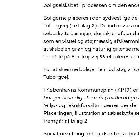
boligselskabet i processen om den ende
Boligerne placeres
i den sydvestlige d
Tuborgvej (se bilag 2). De indpasses m
søbeskyttelseslin
j
en, der
sikrer afstand
som en visuel og støjmæssig afskærmn
at
skabe en grøn og naturlig grænse me
område på Emdrupvej 99
etableres en
For at skærme boligerne mod støj, vil 
Tuborgvej.
I Københavns Kommuneplan (KP19) er de
boliger til særlige formål (midlertidig
Miljø- og Teknikforvaltningen er der der
Placeringen, illustration af søbeskyttels
fremgår af bilag 2.
Socialforvaltningen forudsætter, at hus