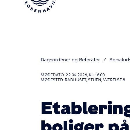
Gå
til
hovedindhold
Dagsordener og Referater
Socialud
Du
MØDEDATO: 22.04.2026, KL. 16:00
MØDESTED: RÅDHUSET, STUEN, VÆRELSE 8
er
Etablerin
her
boliger p