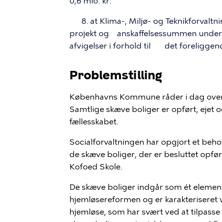
0,6 mio. kr.
8. at Klima-, Miljø- og Teknikforvaltn
projekt og
anskaffelsessummen under f
afvigelser i forhold til
det foreliggen
Problemstilling
Københavns Kommune råder i dag over 7
Samtlige skæve boliger er opført, ejet o
fællesskabet.
Socialforvaltningen har opgjort et beh
de skæve boliger, der er besluttet opf
Kofo
e
d Skole
.
De skæve boliger indgår som ét element 
hjemløsereformen og er karakteriseret v
hjemløse, som har svært ved at tilpasse 