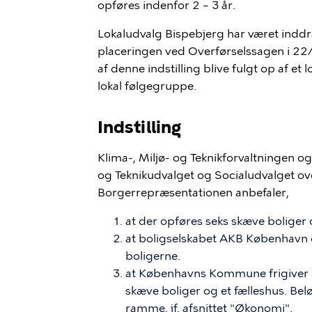
opføres indenfor 2 – 3 år.
Lokaludvalg Bispebjerg har været indd
placeringen ved Overførselssagen i 22/
af denne indstilling blive fulgt op af et
l
lokal følgegruppe.
Indstilling
Klima-, Miljø- og Teknikforvaltningen og 
og Teknikudvalget og Socialudvalget o
Borgerrepræsentationen anbefaler,
at der opføres seks skæve boliger
at boligselskabet AKB København o
boligerne.
at Københavns Kommune frigiver 
skæve boliger og et fælleshus. Bel
ramme, jf. afsnittet "Økonomi".