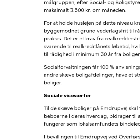
målgruppen, efter Social- og Boligstyrels
maksimalt 3.500 kr. om måneden.
For at holde huslejen på dette niveau 
byggemodnet grund vederlagsfrit til 
praksis. Det er et krav fra realkreditinsti
svarende til realkreditlånets løbetid, hvi
til rådighed i minimum 30 år fra bolig
Socialforvaltningen får 100 % anvisningsr
andre skæve boligafdelinger, have et sto
boliger.
Sociale viceværter
Til de skæve boliger på Emdrupvej skal
beboerne i deres hverdag, bidrager til
fungerer som lokalsamfundets bindeled 
I bevillingen til Emdrupvej ved Overfør