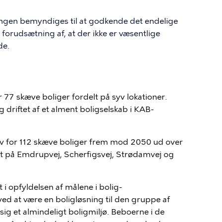
ingen bemyndiges til at godkende det endelige
orudsætning af, at der ikke er væsentlige
de.
7 skæve boliger fordelt på syv lokationer.
g driftet af et alment boligselskab i KAB-
ov for 112 skæve boliger frem mod 2050 ud over
ørt på Emdrupvej, Scherfigsvej, Strødamvej og
i opfyldelsen af målene i bolig-
ed at være en boligløsning til den gruppe af
sig et almindeligt boligmiljø. Beboerne i de