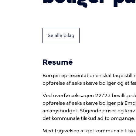
Se alle bilag
Resumé
Borgerrepræsentationen skal tage stillin
opførels
e
af seks skæve boliger og et f
Ved overførselssagen 22/23 bevillige
opførelse af
seks skæve boliger på Emd
anlægsbudget. Stigende priser og krav ti
det kommunale tilskud a
d
to omgange
.
Med
f
rigive
lsen af
det kommunale tilsk