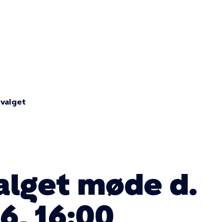
Primær
navigatio
valget
alget møde d.
6, 16:00