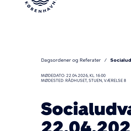
Gå
til
hovedindhold
Dagsordener og Referater
Socialud
Du
MØDEDATO: 22.04.2026, KL. 16:00
MØDESTED: RÅDHUSET, STUEN, VÆRELSE 8
er
Socialudv
her
22.04.202