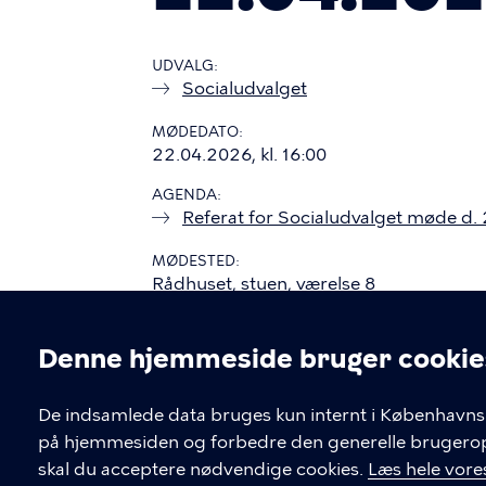
UDVALG
Socialudvalget
MØDEDATO
22.04.2026, kl. 16:00
AGENDA
Referat for Socialudvalget møde d.
MØDESTED
Rådhuset, stuen, værelse 8
Denne hjemmeside bruger cookie
Cookieindstil
De indsamlede data bruges kun internt i Københavns 
på hjemmesiden og forbedre den generelle brugerople
Kontakt Københavns Kommune
skal du acceptere nødvendige cookies.
Læs hele vores