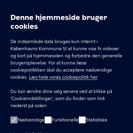
Kontakt Københavns Kommune
Denne hjemmeside bruger
Cookieindstillinger
cookies
T
33 66 33 66
l
Find andre kontakter her
f
De indsamlede data bruges kun internt i
.
Københavns Kommune til at kunne vise fx videoer
CVR-nummer
64942212
og kort på hjemmesiden og forbedre den generelle
brugeroplevelse. For at kunne læse
GENVEJE
cookiepolitikken skal du acceptere nødvendige
cookies.
Læs hele vores cookiepolitik her
Hvis du vil klage
Du kan ændre dine valg senere ved at klikke på
Digital Post
'Cookieindstillinger', som du finder som link
Databeskyttelse
nederst på siden.
Job
Nødvendige
Funktionelle
Statistiske
Tilgængelighedserklæring