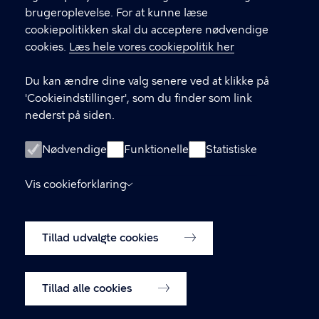
brugeroplevelse. For at kunne læse
GENVEJE
cookiepolitikken skal du acceptere nødvendige
cookies.
Læs hele vores cookiepolitik her
Hvis du vil klage
Du kan ændre dine valg senere ved at klikke på
Digital Post
'Cookieindstillinger', som du finder som link
Databeskyttelse
nederst på siden.
Job
Nødvendige
Funktionelle
Statistiske
Tilgængelighedserklæring
Vis cookieforklaring
Om hjemmesiden
English
Cookiepolitik
Tillad udvalgte cookies
Cookieindstillinger
Tillad alle cookies