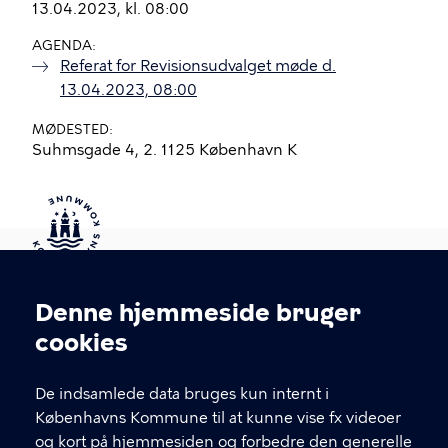
13.04.2023, kl. 08:00
AGENDA
Referat for Revisionsudvalget møde d.
13.04.2023, 08:00
MØDESTED
Suhmsgade 4, 2. 1125 København K
Kontakt Københavns Kommune
Denne hjemmeside bruger
Cookieindstillinger
cookies
T
33 66 33 66
l
Find andre kontakter her
f
De indsamlede data bruges kun internt i
.
Københavns Kommune til at kunne vise fx videoer
CVR-nummer
64942212
og kort på hjemmesiden og forbedre den generelle