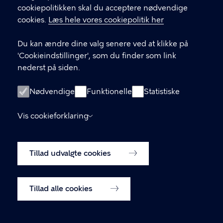
GENVEJE
cookiepolitikken skal du acceptere nødvendige
cookies.
Læs hele vores cookiepolitik her
Hvis du vil klage
Du kan ændre dine valg senere ved at klikke på
Digital Post
'Cookieindstillinger', som du finder som link
Databeskyttelse
nederst på siden.
Job
Nødvendige
Funktionelle
Statistiske
Tilgængelighedserklæring
Vis cookieforklaring
Om hjemmesiden
English
Cookiepolitik
Tillad udvalgte cookies
Cookieindstillinger
Tillad alle cookies