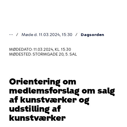
Gå
til
hovedindhold
⋯
Møde d. 11.03.2024, 15:30
Dagsorden
Du
er
MØDEDATO: 11.03.2024, KL. 15:30
MØDESTED: STORMGADE 20, 5. SAL
her
Orientering om
medlemsforslag om salg
af kunstværker og
udstilling af
kunstværker