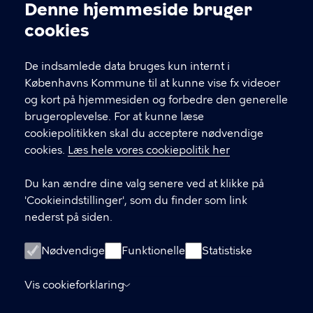
Kontakt Københavns Kommune
Denne hjemmeside bruger
Cookieindstillinger
cookies
T
33 66 33 66
l
Find andre kontakter her
f
De indsamlede data bruges kun internt i
.
Københavns Kommune til at kunne vise fx videoer
CVR-nummer
64942212
og kort på hjemmesiden og forbedre den generelle
brugeroplevelse. For at kunne læse
GENVEJE
cookiepolitikken skal du acceptere nødvendige
cookies.
Læs hele vores cookiepolitik her
Hvis du vil klage
Du kan ændre dine valg senere ved at klikke på
Digital Post
'Cookieindstillinger', som du finder som link
Databeskyttelse
nederst på siden.
Job
Nødvendige
Funktionelle
Statistiske
Tilgængelighedserklæring
Vis cookieforklaring
Om hjemmesiden
English