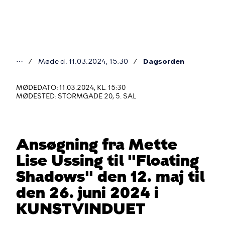
Gå
til
hovedindhold
⋯
Møde d. 11.03.2024, 15:30
Dagsorden
Du
er
MØDEDATO: 11.03.2024, KL. 15:30
MØDESTED: STORMGADE 20, 5. SAL
her
Ansøgning fra Mette
Lise Ussing til "Floating
Shadows" den 12. maj til
den 26. juni 2024 i
KUNSTVINDUET