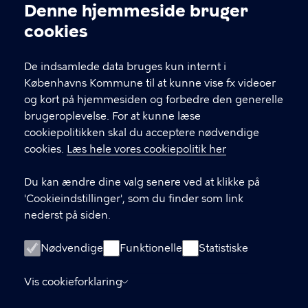
Kontakt Københavns Kommune
Denne hjemmeside bruger
Cookieindstillinger
cookies
T
33 66 33 66
l
Find andre kontakter her
f
De indsamlede data bruges kun internt i
.
Københavns Kommune til at kunne vise fx videoer
CVR-nummer
64942212
og kort på hjemmesiden og forbedre den generelle
brugeroplevelse. For at kunne læse
GENVEJE
cookiepolitikken skal du acceptere nødvendige
cookies.
Læs hele vores cookiepolitik her
Hvis du vil klage
Du kan ændre dine valg senere ved at klikke på
Digital Post
'Cookieindstillinger', som du finder som link
Databeskyttelse
nederst på siden.
Job
Nødvendige
Funktionelle
Statistiske
Tilgængelighedserklæring
Vis cookieforklaring
Om hjemmesiden
English