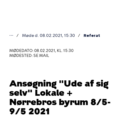
Gå
til
hovedindhold
⋯
Møde d. 08.02.2021, 15:30
Referat
Du
er
MØDEDATO: 08.02.2021, KL. 15:30
MØDESTED: SE MAIL
her
Ansøgning "Ude af sig
selv" Lokale +
Nørrebros byrum 8/5-
9/5 2021