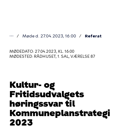
Gå
til
hovedindhold
⋯
Møde d. 27.04.2023, 16:00
Referat
Du
er
MØDEDATO: 27.04.2023, KL. 16:00
MØDESTED: RÅDHUSET, 1. SAL, VÆRELSE 87
her
Kultur- og
Fritidsudvalgets
høringssvar til
Kommuneplanstrategi
2023