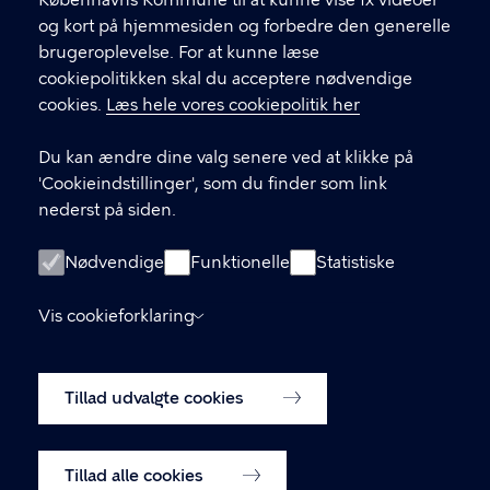
Københavns Kommune til at kunne vise fx videoer
CVR-nummer
64942212
og kort på hjemmesiden og forbedre den generelle
brugeroplevelse. For at kunne læse
GENVEJE
cookiepolitikken skal du acceptere nødvendige
cookies.
Læs hele vores cookiepolitik her
Hvis du vil klage
Du kan ændre dine valg senere ved at klikke på
Digital Post
'Cookieindstillinger', som du finder som link
Databeskyttelse
nederst på siden.
Job
Nødvendige
Funktionelle
Statistiske
Tilgængelighedserklæring
Vis cookieforklaring
Om hjemmesiden
English
Cookiepolitik
Tillad udvalgte cookies
Cookieindstillinger
Tillad alle cookies