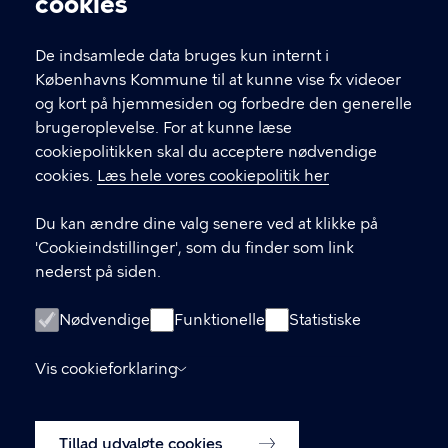
cookies
T
33 66 33 66
l
Find andre kontakter her
f
De indsamlede data bruges kun internt i
.
Københavns Kommune til at kunne vise fx videoer
CVR-nummer
64942212
og kort på hjemmesiden og forbedre den generelle
brugeroplevelse. For at kunne læse
GENVEJE
cookiepolitikken skal du acceptere nødvendige
cookies.
Læs hele vores cookiepolitik her
Hvis du vil klage
Du kan ændre dine valg senere ved at klikke på
Digital Post
'Cookieindstillinger', som du finder som link
Databeskyttelse
nederst på siden.
Job
Nødvendige
Funktionelle
Statistiske
Tilgængelighedserklæring
Vis cookieforklaring
Om hjemmesiden
English
Cookiepolitik
Tillad udvalgte cookies