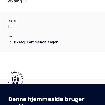
Vis bilag
PUNKT
11
TITEL
B-sag: Kommende sager
Kontakt Københavns Kommune
Denne hjemmeside bruger
Cookieindstillinger