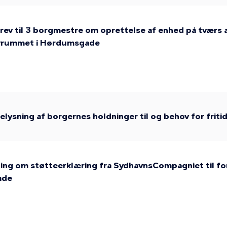
ev til 3 borgmestre om oprettelse af enhed på tværs af
byrummet i Hørdumsgade
lysning af borgernes holdninger til og behov for friti
ng om støtteerklæring fra SydhavnsCompagniet til for
ade