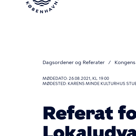
Gå
til
hovedindhold
Dagsordener og Referater
Kongens 
Du
MØDEDATO: 26.08.2021, KL. 19:00
MØDESTED: KARENS MINDE KULTURHUS STUEN
er
Referat f
her
Lokaludva