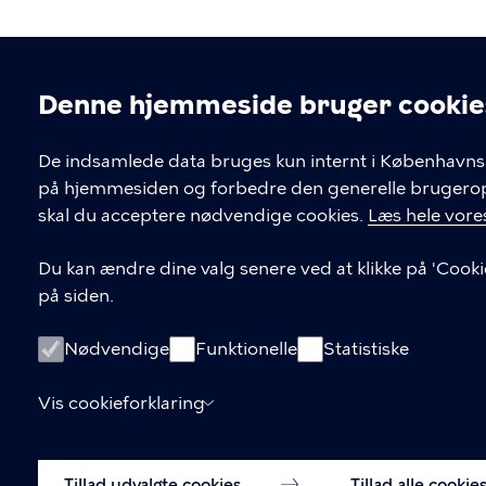
Denne hjemmeside bruger cookie
Cookieindstil
De indsamlede data bruges kun internt i Københavns 
på hjemmesiden og forbedre den generelle brugerople
Kontakt Københavns Kommune
skal du acceptere nødvendige cookies.
Læs hele vores
T
33 66 33 66
Du kan ændre dine valg senere ved at klikke på 'Cooki
l
på siden.
Find andre kontakter her
f
.
CVR-nummer
64942212
Nødvendige
Funktionelle
Statistiske
Vis cookieforklaring
Tillad udvalgte cookies
Tillad alle cookie