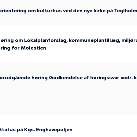
orientering om kulturhus ved den nye kirke på Teglhol
øring om Lokalplanforslag, kommuneplantillæg, miljø
ring for Molestien
Forudgående høring Godkendelse af høringssvar vedr. 
Status på Kgs. Enghavepuljen