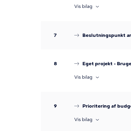
Vis bilag
7
Beslutningspunkt an
8
Eget projekt - Bru
Vis bilag
9
Prioritering af bud
Vis bilag