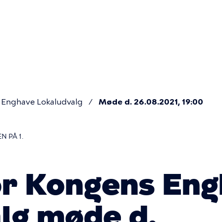
Primær
navigatio
Enghave Lokaludvalg
Møde d. 26.08.2021, 19:00
 PÅ 1.
or Kongens En
lg møde d.