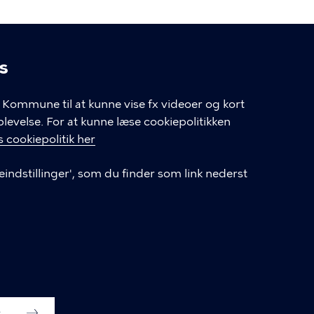
s
linger
Kommune til at kunne vise fx videoer og kort
velse. For at kunne læse cookiepolitikken
GENVEJE
 cookiepolitik her
eindstillinger', som du finder som link nederst
Hvis du vil klage
Databeskyttelse
Tilgængelighedserklæring
English
Cookieindstillinger
s