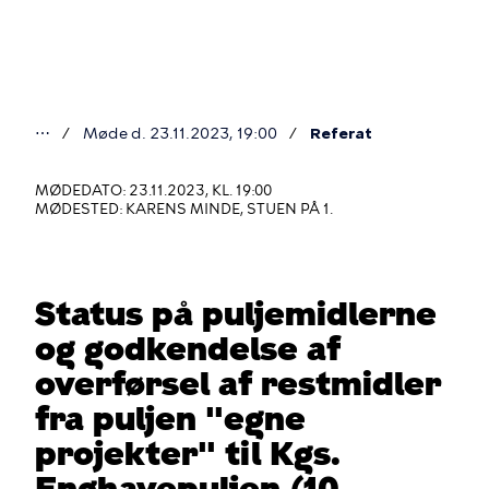
Gå
til
hovedindhold
⋯
Møde d. 23.11.2023, 19:00
Referat
Du
er
MØDEDATO: 23.11.2023, KL. 19:00
MØDESTED: KARENS MINDE, STUEN PÅ 1.
her
Status på puljemidlerne
og godkendelse af
overførsel af restmidler
fra puljen "egne
projekter" til Kgs.
Enghavepuljen (10