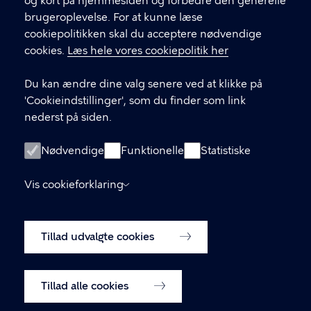
og kort på hjemmesiden og forbedre den generelle
brugeroplevelse. For at kunne læse
GENVEJE
cookiepolitikken skal du acceptere nødvendige
cookies.
Læs hele vores cookiepolitik her
Hvis du vil klage
Du kan ændre dine valg senere ved at klikke på
Digital Post
'Cookieindstillinger', som du finder som link
Databeskyttelse
nederst på siden.
Job
Nødvendige
Funktionelle
Statistiske
Tilgængelighedserklæring
Vis cookieforklaring
Om hjemmesiden
English
Cookiepolitik
Tillad udvalgte cookies
Cookieindstillinger
Tillad alle cookies