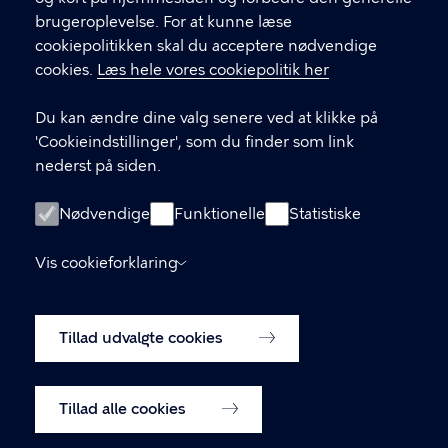
brugeroplevelse. For at kunne læse
GENVEJE
cookiepolitikken skal du acceptere nødvendige
cookies.
Læs hele vores cookiepolitik her
Hvis du vil klage
Du kan ændre dine valg senere ved at klikke på
Digital Post
'Cookieindstillinger', som du finder som link
Databeskyttelse
nederst på siden.
Job
Nødvendige
Funktionelle
Statistiske
Tilgængelighedserklæring
Vis cookieforklaring
Om hjemmesiden
English
Cookiepolitik
Tillad udvalgte cookies
Cookieindstillinger
Tillad alle cookies