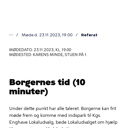
Gå
til
hovedindhold
⋯
Møde d. 23.11.2023, 19:00
Referat
Du
er
MØDEDATO: 23.11.2023, KL. 19:00
MØDESTED: KARENS MINDE, STUEN PÅ 1.
her
Borgernes tid (10
minuter)
Under dette punkt har alle taleret. Borgerne kan frit
møde frem og komme med indspark til Kgs.
Enghave Lokaludvalg, bede Lokaludvalget om hjælp