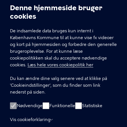
Kontakt Københavns Kommune
Denne hjemmeside bruger
Cookieindstillinger
cookies
T
33 66 33 66
l
Find andre kontakter her
f
De indsamlede data bruges kun internt i
.
Københavns Kommune til at kunne vise fx videoer
CVR-nummer
64942212
og kort på hjemmesiden og forbedre den generelle
brugeroplevelse. For at kunne læse
GENVEJE
cookiepolitikken skal du acceptere nødvendige
cookies.
Læs hele vores cookiepolitik her
Hvis du vil klage
Du kan ændre dine valg senere ved at klikke på
Digital Post
'Cookieindstillinger', som du finder som link
Databeskyttelse
nederst på siden.
Job
Nødvendige
Funktionelle
Statistiske
Tilgængelighedserklæring
Vis cookieforklaring
Om hjemmesiden