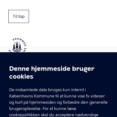
Til top
Kontakt Københavns Kommune
Denne hjemmeside bruger
Cookieindstillinger
cookies
T
33 66 33 66
l
Find andre kontakter her
f
De indsamlede data bruges kun internt i
.
Københavns Kommune til at kunne vise fx videoer
CVR-nummer
64942212
og kort på hjemmesiden og forbedre den generelle
brugeroplevelse. For at kunne læse
GENVEJE
cookiepolitikken skal du acceptere nødvendige