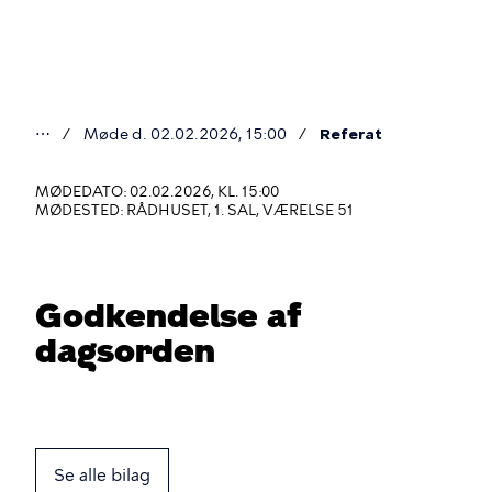
Gå
til
hovedindhold
⋯
Møde d. 02.02.2026, 15:00
Referat
Du
er
MØDEDATO: 02.02.2026, KL. 15:00
MØDESTED: RÅDHUSET, 1. SAL, VÆRELSE 51
her
Godkendelse af
dagsorden
Se alle bilag