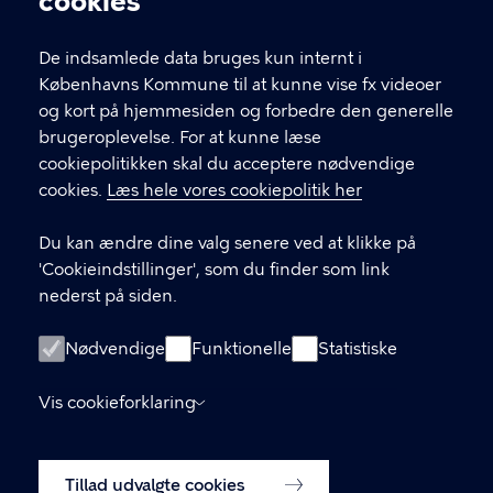
cookies
T
33 66 33 66
l
Find andre kontakter her
f
De indsamlede data bruges kun internt i
.
Københavns Kommune til at kunne vise fx videoer
CVR-nummer
64942212
og kort på hjemmesiden og forbedre den generelle
brugeroplevelse. For at kunne læse
GENVEJE
cookiepolitikken skal du acceptere nødvendige
cookies.
Læs hele vores cookiepolitik her
Hvis du vil klage
Du kan ændre dine valg senere ved at klikke på
Digital Post
'Cookieindstillinger', som du finder som link
Databeskyttelse
nederst på siden.
Job
Nødvendige
Funktionelle
Statistiske
Tilgængelighedserklæring
Vis cookieforklaring
Om hjemmesiden
English
Cookiepolitik
Tillad udvalgte cookies