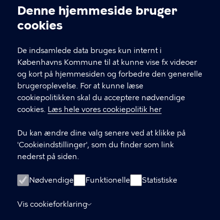
Kontakt Københavns Kommune
Denne hjemmeside bruger
Cookieindstillinger
cookies
T
33 66 33 66
l
Find andre kontakter her
f
De indsamlede data bruges kun internt i
.
Københavns Kommune til at kunne vise fx videoer
CVR-nummer
64942212
og kort på hjemmesiden og forbedre den generelle
brugeroplevelse. For at kunne læse
GENVEJE
cookiepolitikken skal du acceptere nødvendige
cookies.
Læs hele vores cookiepolitik her
Hvis du vil klage
Du kan ændre dine valg senere ved at klikke på
Digital Post
'Cookieindstillinger', som du finder som link
Databeskyttelse
nederst på siden.
Job
Nødvendige
Funktionelle
Statistiske
Tilgængelighedserklæring
Vis cookieforklaring
Om hjemmesiden