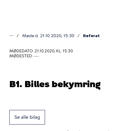
Gå
til
hovedindhold
⋯
Møde d. 21.10.2020, 15:30
Referat
Du
er
MØDEDATO: 21.10.2020, KL. 15:30
MØDESTED: ---
her
B1. Billes bekymring
Se alle bilag