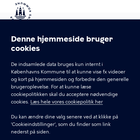
Kontakt Københavns Kommune
Denne hjemmeside bruger
Cookieindstillinger
cookies
T
33 66 33 66
l
Find andre kontakter her
f
De indsamlede data bruges kun internt i
.
Københavns Kommune til at kunne vise fx videoer
CVR-nummer
64942212
og kort på hjemmesiden og forbedre den generelle
brugeroplevelse. For at kunne læse
GENVEJE
cookiepolitikken skal du acceptere nødvendige
cookies.
Læs hele vores cookiepolitik her
Hvis du vil klage
Du kan ændre dine valg senere ved at klikke på
Digital Post
'Cookieindstillinger', som du finder som link
Databeskyttelse
nederst på siden.