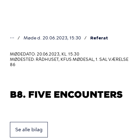
Gå
til
hovedindhold
⋯
Møde d. 20.06.2023, 15:30
Referat
Du
er
MØDEDATO: 20.06.2023, KL. 15:30
MØDESTED: RÅDHUSET, KFUS MØDESAL, 1. SAL VÆRELSE
her
86
B8. FIVE ENCOUNTERS
Se alle bilag