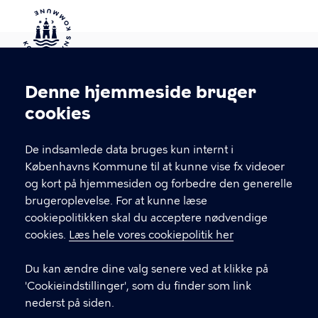
Kontakt Københavns Kommune
Denne hjemmeside bruger
Cookieindstillinger
cookies
T
33 66 33 66
l
Find andre kontakter her
f
De indsamlede data bruges kun internt i
.
Københavns Kommune til at kunne vise fx videoer
CVR-nummer
64942212
og kort på hjemmesiden og forbedre den generelle
brugeroplevelse. For at kunne læse
GENVEJE
cookiepolitikken skal du acceptere nødvendige
cookies.
Læs hele vores cookiepolitik her
Hvis du vil klage
Du kan ændre dine valg senere ved at klikke på
Digital Post
'Cookieindstillinger', som du finder som link
Databeskyttelse
nederst på siden.