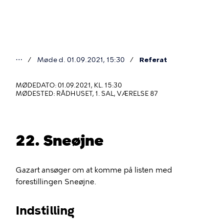
Gå
til
hovedindhold
⋯
Møde d. 01.09.2021, 15:30
Referat
Du
er
MØDEDATO: 01.09.2021, KL. 15:30
MØDESTED: RÅDHUSET, 1. SAL, VÆRELSE 87
her
22. Sneøjne
Gazart ansøger om at komme på listen med
forestillingen Sneøjne.
Indstilling