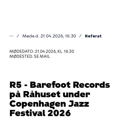
Gå
til
hovedindhold
⋯
Møde d. 21.04.2026, 16:30
Referat
Du
er
MØDEDATO: 21.04.2026, KL. 16:30
MØDESTED: SE MAIL
her
R5 - Barefoot Records
på Råhuset under
Copenhagen Jazz
Festival 2026