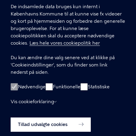
l
Find andre kontakter her
f
De indsamlede data bruges kun internt i
.
Københavns Kommune til at kunne vise fx videoer
CVR-nummer
64942212
og kort på hjemmesiden og forbedre den generelle
brugeroplevelse. For at kunne læse
GENVEJE
cookiepolitikken skal du acceptere nødvendige
cookies.
Læs hele vores cookiepolitik her
Hvis du vil klage
Du kan ændre dine valg senere ved at klikke på
Digital Post
'Cookieindstillinger', som du finder som link
Databeskyttelse
nederst på siden.
Job
Nødvendige
Funktionelle
Statistiske
Tilgængelighedserklæring
Vis cookieforklaring
Om hjemmesiden
English
Cookiepolitik
Tillad udvalgte cookies
Cookieindstillinger