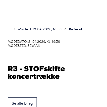
Gå
til
hovedindhold
⋯
Møde d. 21.04.2026, 16:30
Referat
Du
er
MØDEDATO: 21.04.2026, KL. 16:30
MØDESTED: SE MAIL
her
R3 - STOFskifte
koncertrække
Se alle bilag