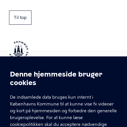
Til top
Kontakt Københavns Kommune
Denne hjemmeside bruger
Cookieindstillinger
cookies
T
33 66 33 66
l
Find andre kontakter her
f
De indsamlede data bruges kun internt i
.
Københavns Kommune til at kunne vise fx videoer
CVR-nummer
64942212
og kort på hjemmesiden og forbedre den generelle
brugeroplevelse. For at kunne læse
GENVEJE
cookiepolitikken skal du acceptere nødvendige