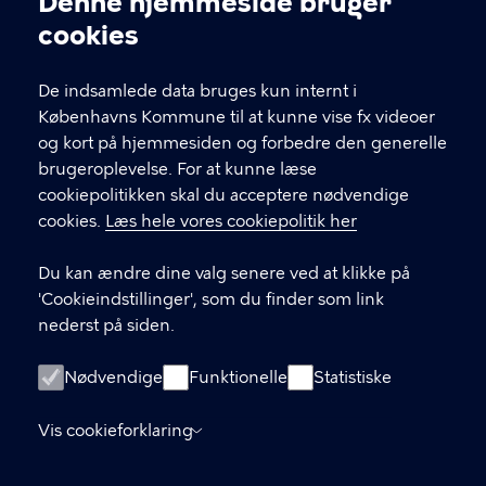
Denne hjemmeside bruger
Cookieindstillinger
cookies
T
33 66 33 66
l
Find andre kontakter her
f
De indsamlede data bruges kun internt i
.
Københavns Kommune til at kunne vise fx videoer
CVR-nummer
64942212
og kort på hjemmesiden og forbedre den generelle
brugeroplevelse. For at kunne læse
GENVEJE
cookiepolitikken skal du acceptere nødvendige
cookies.
Læs hele vores cookiepolitik her
Hvis du vil klage
Du kan ændre dine valg senere ved at klikke på
Digital Post
'Cookieindstillinger', som du finder som link
Databeskyttelse
nederst på siden.
Job
Nødvendige
Funktionelle
Statistiske
Tilgængelighedserklæring
Vis cookieforklaring
Om hjemmesiden
English