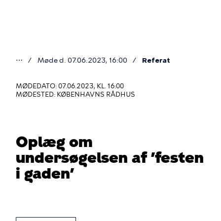
Gå
til
hovedindhold
⋯
Møde d. 07.06.2023, 16:00
Referat
Du
er
MØDEDATO: 07.06.2023, KL. 16:00
MØDESTED: KØBENHAVNS RÅDHUS
her
Oplæg om
undersøgelsen af ’festen
i gaden’