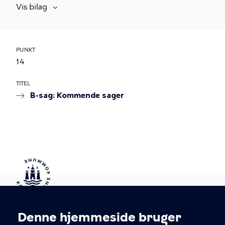
Vis bilag
PUNKT
14
TITEL
B-sag: Kommende sager
Kontakt Københavns Kommune
Denne hjemmeside bruger