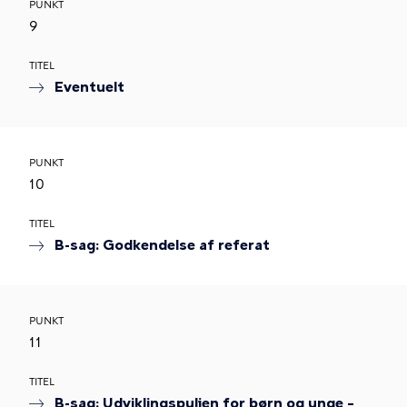
PUNKT
9
TITEL
Eventuelt
PUNKT
10
TITEL
B-sag: Godkendelse af referat
PUNKT
11
TITEL
B-sag: Udviklingspuljen for børn og unge –