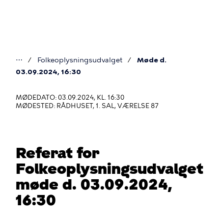
Gå
til
hovedindhold
⋯
Folkeoplysningsudvalget
Møde d.
Du
03.09.2024, 16:30
er
MØDEDATO: 03.09.2024, KL. 16:30
her
MØDESTED: RÅDHUSET, 1. SAL, VÆRELSE 87
Referat for
Folkeoplysningsudvalget
møde d. 03.09.2024,
16:30