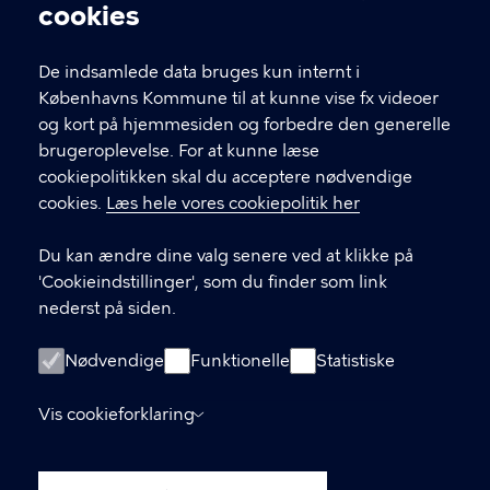
Cookieindstillinger
cookies
T
33 66 33 66
l
Find andre kontakter her
f
De indsamlede data bruges kun internt i
.
Københavns Kommune til at kunne vise fx videoer
CVR-nummer
64942212
og kort på hjemmesiden og forbedre den generelle
brugeroplevelse. For at kunne læse
GENVEJE
cookiepolitikken skal du acceptere nødvendige
cookies.
Læs hele vores cookiepolitik her
Hvis du vil klage
Du kan ændre dine valg senere ved at klikke på
Digital Post
'Cookieindstillinger', som du finder som link
Databeskyttelse
nederst på siden.
Job
Nødvendige
Funktionelle
Statistiske
Tilgængelighedserklæring
Vis cookieforklaring
Om hjemmesiden
English