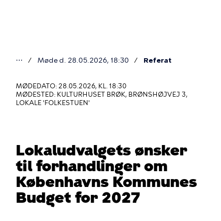
Gå
til
hovedindhold
⋯
Møde d. 28.05.2026, 18:30
Referat
Du
er
MØDEDATO: 28.05.2026, KL. 18:30
MØDESTED: KULTURHUSET BRØK, BRØNSHØJVEJ 3,
her
LOKALE 'FOLKESTUEN'
Lokaludvalgets ønsker
til forhandlinger om
Københavns Kommunes
Budget for 2027