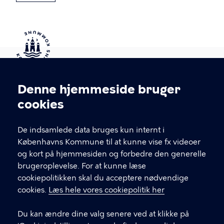
Kontakt Københavns Kommune
Denne hjemmeside bruger
Cookieindstillinger
cookies
T
33 66 33 66
l
Find andre kontakter her
f
De indsamlede data bruges kun internt i
.
Københavns Kommune til at kunne vise fx videoer
CVR-nummer
64942212
og kort på hjemmesiden og forbedre den generelle
brugeroplevelse. For at kunne læse
GENVEJE
cookiepolitikken skal du acceptere nødvendige
cookies.
Læs hele vores cookiepolitik her
Hvis du vil klage
Du kan ændre dine valg senere ved at klikke på
Digital Post