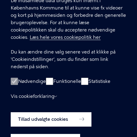
f
De indsamlede data bruges kun internt i
.
Københavns Kommune til at kunne vise fx videoer
CVR-nummer
64942212
og kort på hjemmesiden og forbedre den generelle
brugeroplevelse. For at kunne læse
GENVEJE
cookiepolitikken skal du acceptere nødvendige
cookies.
Læs hele vores cookiepolitik her
Hvis du vil klage
Du kan ændre dine valg senere ved at klikke på
Digital Post
'Cookieindstillinger', som du finder som link
Databeskyttelse
nederst på siden.
Job
Nødvendige
Funktionelle
Statistiske
Tilgængelighedserklæring
Vis cookieforklaring
Om hjemmesiden
English
Cookiepolitik
Tillad udvalgte cookies
Cookieindstillinger