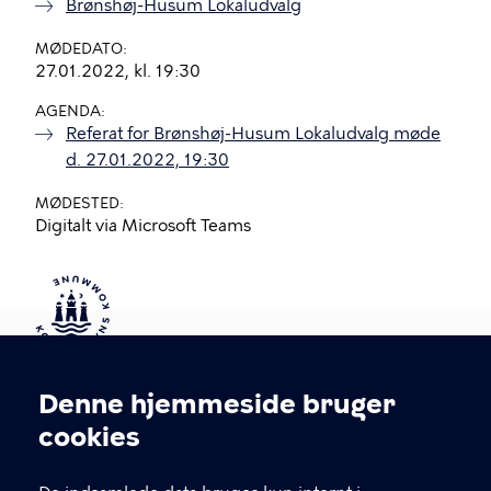
Brønshøj-Husum Lokaludvalg
MØDEDATO
27.01.2022, kl. 19:30
AGENDA
Referat for Brønshøj-Husum Lokaludvalg møde
d. 27.01.2022, 19:30
MØDESTED
Digitalt via Microsoft Teams
Kontakt Københavns Kommune
Denne hjemmeside bruger
Cookieindstillinger
cookies
T
33 66 33 66
l
Find andre kontakter her