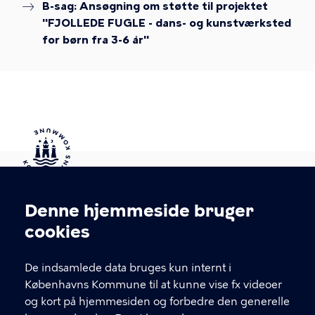
B-sag: Ansøgning om støtte til projektet
"FJOLLEDE FUGLE - dans- og kunstværksted
for børn fra 3-6 år"
Kontakt Københavns Kommune
Denne hjemmeside bruger
Cookieindstillinger
cookies
T
33 66 33 66
l
Find andre kontakter her
f
De indsamlede data bruges kun internt i
.
Københavns Kommune til at kunne vise fx videoer
CVR-nummer
64942212
og kort på hjemmesiden og forbedre den generelle