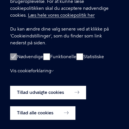
brugeroplevelse. For at kunne læse
GENVEJE
cookiepolitikken skal du acceptere nødvendige
cookies.
Læs hele vores cookiepolitik her
Hvis du vil klage
Du kan ændre dine valg senere ved at klikke på
Digital Post
'Cookieindstillinger', som du finder som link
Databeskyttelse
nederst på siden.
Job
Nødvendige
Funktionelle
Statistiske
Tilgængelighedserklæring
Vis cookieforklaring
Om hjemmesiden
English
Cookiepolitik
Tillad udvalgte cookies
Cookieindstillinger
Tillad alle cookies