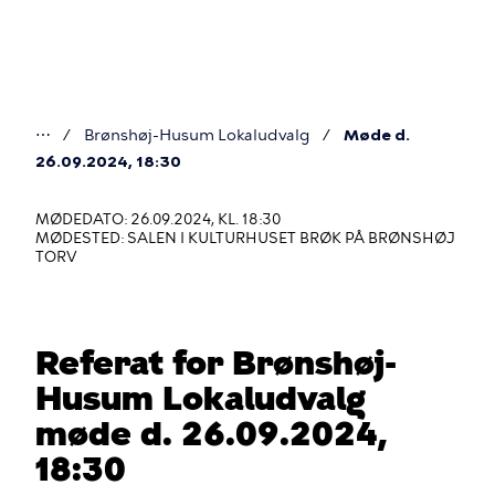
Gå
til
hovedindhold
⋯
Brønshøj-Husum Lokaludvalg
Møde d.
Du
26.09.2024, 18:30
er
MØDEDATO: 26.09.2024, KL. 18:30
her
MØDESTED: SALEN I KULTURHUSET BRØK PÅ BRØNSHØJ
TORV
Referat for Brønshøj-
Husum Lokaludvalg
møde d. 26.09.2024,
18:30