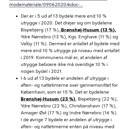
modemateriale/09062020/edoc-…
Der er i 5 ud af 13 bydele mere end 10 %
utrygge i 2020. Det drejer sig om bydelene
Bispebjerg (17 %),
Brønshøj-Husum (13 %),
Ydre Nørrebro (13 %), Kgs. Enghave (11 %) og
Valby (11 %). Dermed er antallet af bydele med
mere end 10 % utrygge på niveau med antallet
i 2019. Kommunens mål er, at andelen af
utrygge beboere ikke må overstige 10 % i
nogen bydel i 2021.
I 6 ud af 13 bydele er andelen af utrygge i
aften- og nattetimerne over gennemsnittet for
København, som er 15 %. Det er bydelene
Brønshøj-Husum (23 %)
, Bispebjerg (22 %),
Ydre Nørrebro (22 %), Christianshavn (17 %),
Amager Øst (17 %) og Indre Nørrebro (16 %).
I de øvrige 7 bydele er andelen af utrygge i
aften- og nattetimerne enten på niveau med