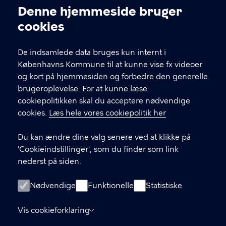
Kontakt Københavns Kommune
Denne hjemmeside bruger
Cookieindstillinger
cookies
T
33 66 33 66
l
Find andre kontakter her
f
De indsamlede data bruges kun internt i
.
Københavns Kommune til at kunne vise fx videoer
CVR-nummer
64942212
og kort på hjemmesiden og forbedre den generelle
brugeroplevelse. For at kunne læse
GENVEJE
cookiepolitikken skal du acceptere nødvendige
cookies.
Læs hele vores cookiepolitik her
Hvis du vil klage
Du kan ændre dine valg senere ved at klikke på
Digital Post
'Cookieindstillinger', som du finder som link
Databeskyttelse
nederst på siden.
Job
Nødvendige
Funktionelle
Statistiske
Tilgængelighedserklæring
Vis cookieforklaring
Om hjemmesiden