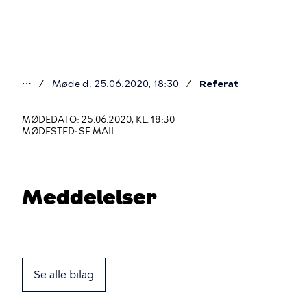
Gå
til
hovedindhold
⋯
Møde d. 25.06.2020, 18:30
Referat
Du
er
MØDEDATO: 25.06.2020, KL. 18:30
MØDESTED: SE MAIL
her
Meddelelser
Se alle bilag