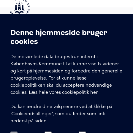
Kontakt Københavns Kommune
Denne hjemmeside bruger
Cookieindstillinger
cookies
T
33 66 33 66
l
Find andre kontakter her
f
De indsamlede data bruges kun internt i
.
Københavns Kommune til at kunne vise fx videoer
CVR-nummer
64942212
og kort på hjemmesiden og forbedre den generelle
brugeroplevelse. For at kunne læse
GENVEJE
cookiepolitikken skal du acceptere nødvendige
cookies.
Læs hele vores cookiepolitik her
Hvis du vil klage
Du kan ændre dine valg senere ved at klikke på
Digital Post
'Cookieindstillinger', som du finder som link
Databeskyttelse
nederst på siden.
Job