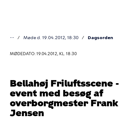
Gå
til
hovedindhold
⋯
Møde d. 19.04.2012, 18:30
Dagsorden
Du
er
MØDEDATO: 19.04.2012, KL. 18:30
her
Bellahøj Friluftsscene -
event med besøg af
overborgmester Frank
Jensen