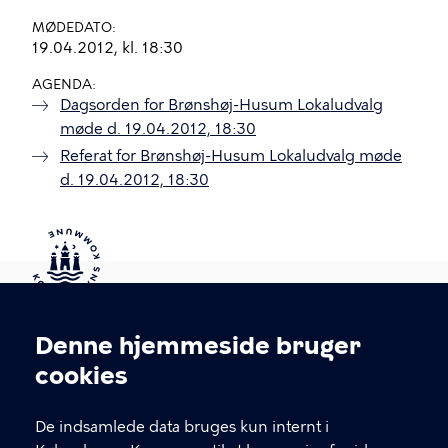
MØDEDATO
19.04.2012, kl. 18:30
AGENDA
Dagsorden for Brønshøj-Husum Lokaludvalg
møde d. 19.04.2012, 18:30
Referat for Brønshøj-Husum Lokaludvalg møde
d. 19.04.2012, 18:30
Kontakt Københavns Kommune
Denne hjemmeside bruger
Cookieindstillinger
cookies
T
33 66 33 66
l
Find andre kontakter her
f
De indsamlede data bruges kun internt i
.