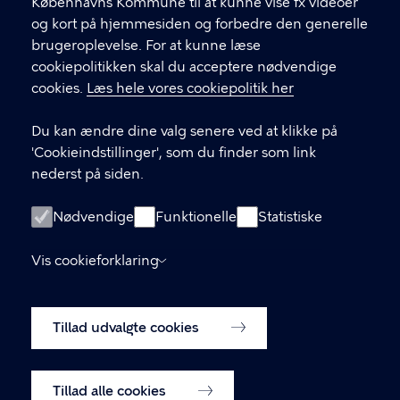
Københavns Kommune til at kunne vise fx videoer
CVR-nummer
64942212
og kort på hjemmesiden og forbedre den generelle
brugeroplevelse. For at kunne læse
GENVEJE
cookiepolitikken skal du acceptere nødvendige
cookies.
Læs hele vores cookiepolitik her
Hvis du vil klage
Du kan ændre dine valg senere ved at klikke på
Digital Post
'Cookieindstillinger', som du finder som link
Databeskyttelse
nederst på siden.
Job
Nødvendige
Funktionelle
Statistiske
Tilgængelighedserklæring
Vis cookieforklaring
Om hjemmesiden
English
Cookiepolitik
Tillad udvalgte cookies
Cookieindstillinger
Tillad alle cookies