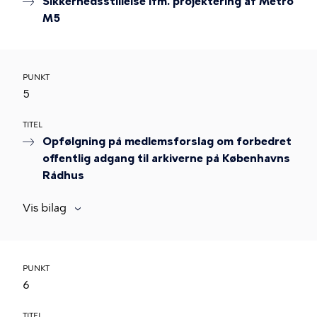
Sikkerhedsstillelse ifm. projektering af Metro
M5
PUNKT
5
TITEL
Opfølgning på medlemsforslag om forbedret
offentlig adgang til arkiverne på Københavns
Rådhus
Vis bilag
PUNKT
6
TITEL