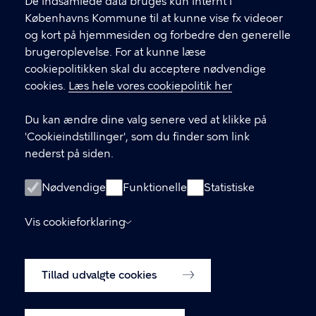
f
De indsamlede data bruges kun internt i
.
Københavns Kommune til at kunne vise fx videoer
CVR-nummer
64942212
og kort på hjemmesiden og forbedre den generelle
brugeroplevelse. For at kunne læse
GENVEJE
cookiepolitikken skal du acceptere nødvendige
cookies.
Læs hele vores cookiepolitik her
Hvis du vil klage
Du kan ændre dine valg senere ved at klikke på
Digital Post
'Cookieindstillinger', som du finder som link
Databeskyttelse
nederst på siden.
Job
Nødvendige
Funktionelle
Statistiske
Tilgængelighedserklæring
Vis cookieforklaring
Om hjemmesiden
English
Cookiepolitik
Tillad udvalgte cookies
Cookieindstillinger