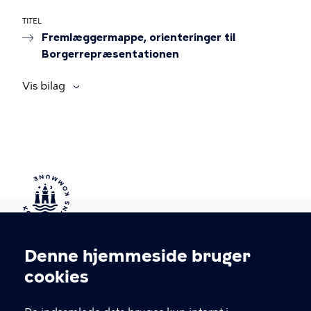
TITEL
Fremlæggermappe, orienteringer til
Borgerrepræsentationen
Vis bilag
Kontakt Københavns Kommune
Denne hjemmeside bruger
Cookieindstillinger
cookies
T
33 66 33 66
l
Find andre kontakter her