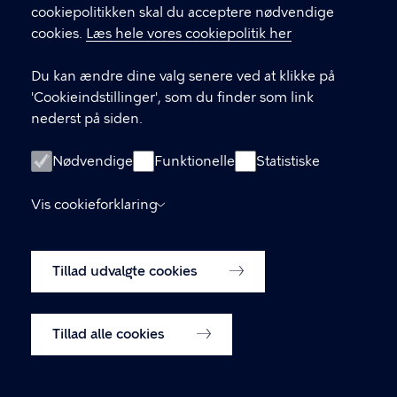
GENVEJE
cookiepolitikken skal du acceptere nødvendige
cookies.
Læs hele vores cookiepolitik her
Hvis du vil klage
Du kan ændre dine valg senere ved at klikke på
Digital Post
'Cookieindstillinger', som du finder som link
Databeskyttelse
nederst på siden.
Job
Nødvendige
Funktionelle
Statistiske
Tilgængelighedserklæring
Vis cookieforklaring
Om hjemmesiden
English
Cookiepolitik
Tillad udvalgte cookies
Cookieindstillinger
Tillad alle cookies