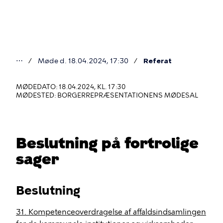
Gå
til
hovedindhold
⋯
Møde d. 18.04.2024, 17:30
Referat
Du
er
MØDEDATO: 18.04.2024, KL. 17:30
MØDESTED: BORGERREPRÆSENTATIONENS MØDESAL
her
Beslutning på fortrolige
sager
Beslutning
31. Kompetenceoverdragelse af affaldsindsamlingen