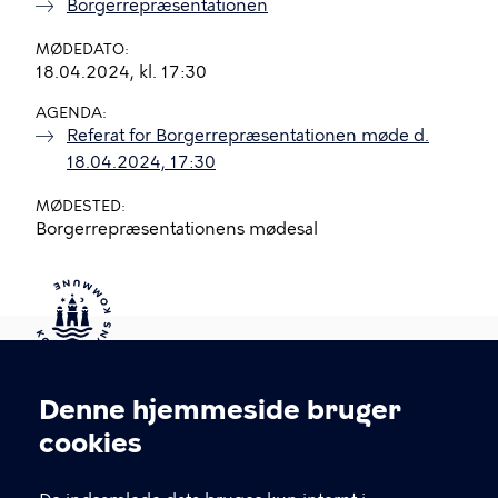
Borgerrepræsentationen
MØDEDATO
18.04.2024, kl. 17:30
AGENDA
Referat for Borgerrepræsentationen møde d.
18.04.2024, 17:30
MØDESTED
Borgerrepræsentationens mødesal
Kontakt Københavns Kommune
Denne hjemmeside bruger
Cookieindstillinger
cookies
T
33 66 33 66
l
Find andre kontakter her