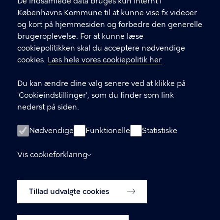
f
De indsamlede data bruges kun internt i
.
Københavns Kommune til at kunne vise fx videoer
CVR-nummer
64942212
og kort på hjemmesiden og forbedre den generelle
brugeroplevelse. For at kunne læse
GENVEJE
cookiepolitikken skal du acceptere nødvendige
cookies.
Læs hele vores cookiepolitik her
Hvis du vil klage
Du kan ændre dine valg senere ved at klikke på
Digital Post
'Cookieindstillinger', som du finder som link
Databeskyttelse
nederst på siden.
Job
Nødvendige
Funktionelle
Statistiske
Tilgængelighedserklæring
Vis cookieforklaring
Om hjemmesiden
English
Cookiepolitik
Tillad udvalgte cookies
Cookieindstillinger