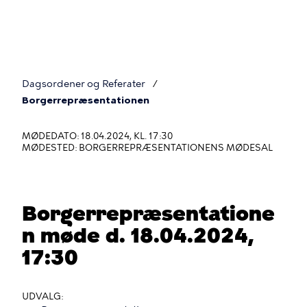
Gå
til
hovedindhold
Dagsordener og Referater
Du
Borgerrepræsentationen
er
MØDEDATO: 18.04.2024, KL. 17:30
her
MØDESTED: BORGERREPRÆSENTATIONENS MØDESAL
Borgerrepræsentatione
n møde d. 18.04.2024,
17:30
UDVALG